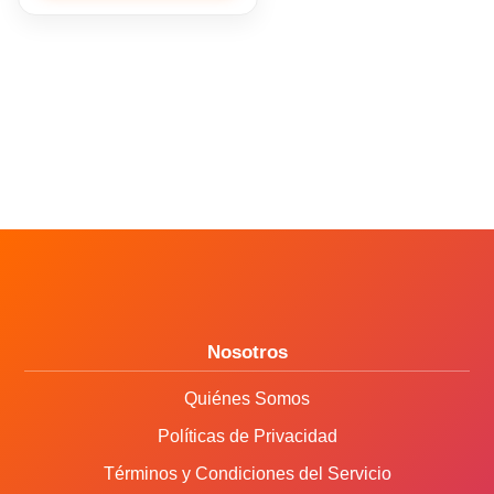
KIMBERLY CLARK
LEFORT
MAPED
MECANORMA
MEGAFAX
NORMA
ORGANIFORMAS
Nosotros
OVI
Quiénes Somos
PAPEL SATINADO
Políticas de Privacidad
PASCUA
Términos y Condiciones del Servicio