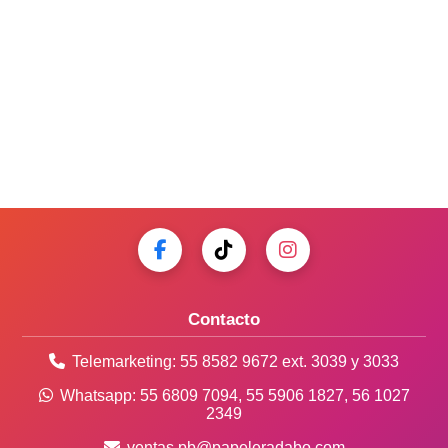
Contacto
Telemarketing:
55 8582 9672
ext. 3039 y 3033
Whatsapp:
55 6809 7094
,
55 5906 1827
,
56 1027
2349
ventas.pb@papeleradabo.com