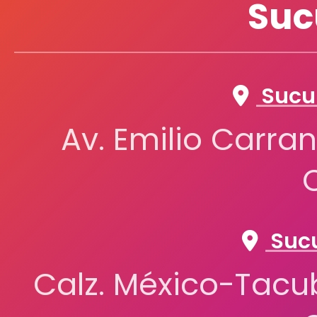
Suc
SCRIBE
Sucur
SILUETA
Av. Emilio Carran
SUPRA
Sucu
Calz. México-Tacub