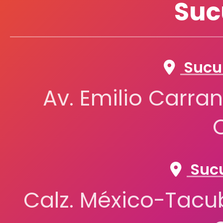
Suc
SCRIBE
Sucur
SILUETA
Av. Emilio Carran
SUPRA
Sucu
Calz. México-Tacub