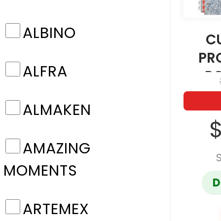
ALBINO
C
PR
ALFRA
P
M
ALMAKEN
RO
$
AMAZING
MOMENTS
D
ARTEMEX