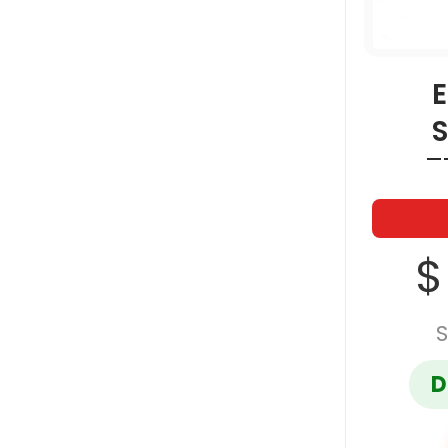
E
S
T
$
S
D