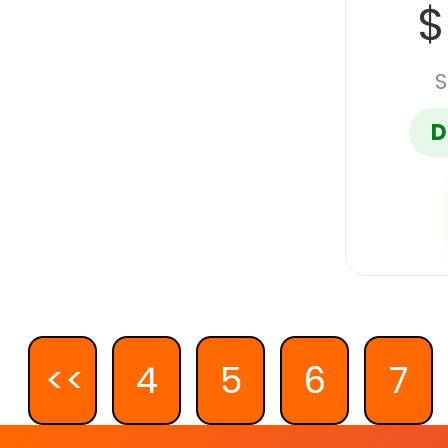
$
S
D
<<
4
5
6
7