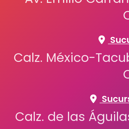
Sucu
Calz. México-Tacub
Sucurs
Calz. de las Águil