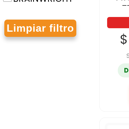
T
MU
CBI LIMPIEZA
$
CELOSEDA
CHATEAU
D
CORTY
DIETRIX