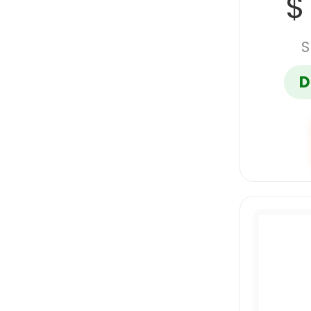
$
GOSTECH
S
GRANMARK
D
INOXCROM
JEAN BOOK
JOENALDI
KINERA