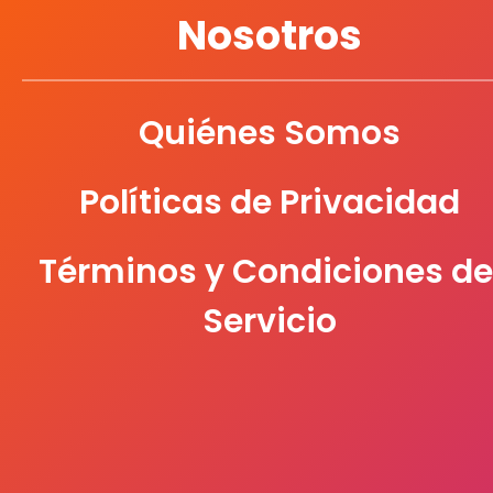
DIETRIX
Nosotros
EDUCAR
Quiénes Somos
ESTRELLA
Políticas de Privacidad
Términos y Condiciones de
EVAFLEX
Servicio
FASCINI
FORMITEC