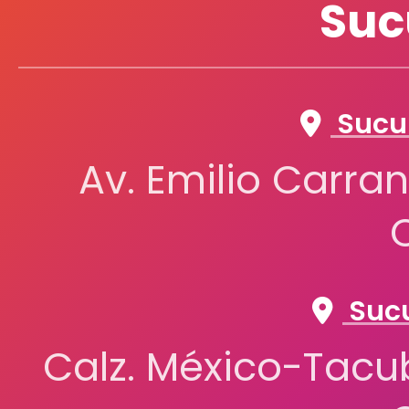
Suc
GATEWAY
GEL KLEEN
Sucur
Av. Emilio Carran
GOSTECH
GRANMARK
Sucu
HAPPY PLANNER
Calz. México-Tacub
INOXCROM