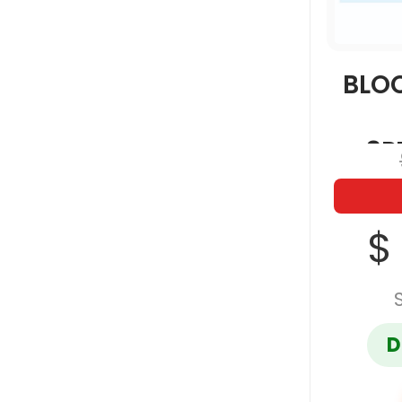
ZEBRA
BLOC
3P
$
D