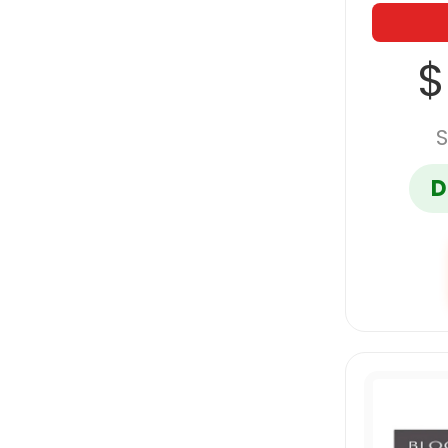
RODIN
$
SABLON
S
SAKURA
D
SCRIBE
SHARPIE
SIGNAL