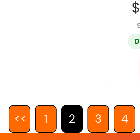
$
D
<<
1
2
3
4