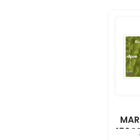
PAPEL SATINADO
PAPER MATE
PASCUA
PAYASO
PELIKAN
MAR
PRINTAFORM
150G