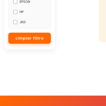
EPSON
HP
JISS