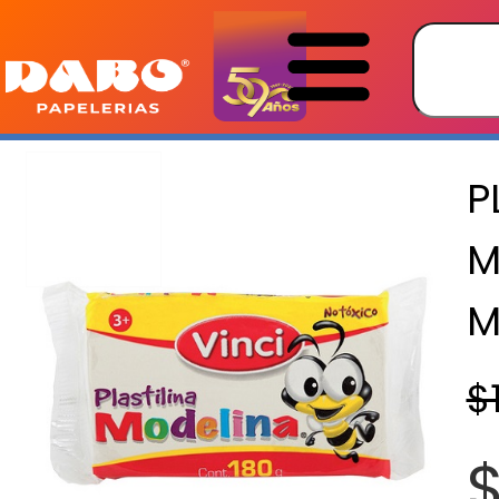
P
M
M
$
$