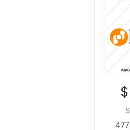
$
S
477