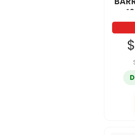
BARR
1
$
D