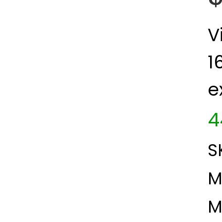
V
1
e
4
S
M
M