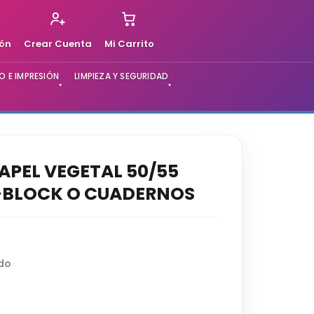
ión
Crear Cuenta
Mi Carrito
 E IMPRESIÓN
LIMPIEZA Y SEGURIDAD
▾
▾
APEL VEGETAL 50/55
BLOCK O CUADERNOS
ido