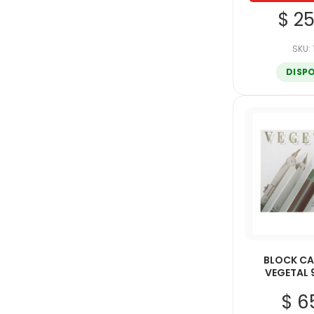
$ 2
SKU:
DISP
BLOCK CA
VEGETAL 
$ 6