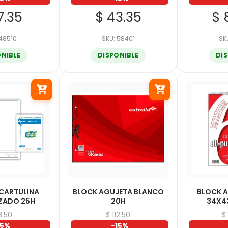
7.35
$ 43.35
$ 
 48510
SKU: 58401
SK
ONIBLE
DISPONIBLE
DI
 CARTULINA
BLOCK AGUJETA BLANCO
BLOCK A
ZADO 25H
20H
34X4
3.50
$ 112.50
$
15%
-15%