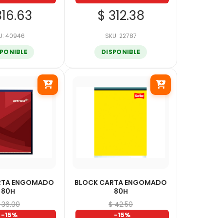
316.63
$ 312.38
U: 40946
SKU: 22787
SPONIBLE
DISPONIBLE
RTA ENGOMADO
BLOCK CARTA ENGOMADO
80H
80H
 36.00
$ 42.50
-15%
-15%