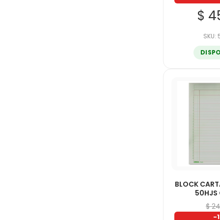
ORGANIFORMAS
$ 4
PRINTAFORM
SKU:
RODIN
DISP
SCRIBE
UNICAMPUS
UNIVERSITARIA
BLOCK CAR
50HJS
$ 2
-