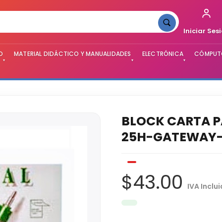
Iniciar Ses
O
MATERIAL DIDÁCTICO Y MANUALIDADES
ELECTRÓNICA
CÓMPUTO
▾
▾
▾
BLOCK CARTA P
25H-GATEWAY-
$43.00
IVA Inclu