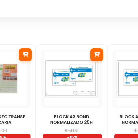
 OFC TRANSF
BLOCK A3 BOND
BLOCK A
CARIA
NORMALIZADO 25H
NORMA
1.00
$ 51.00
$
15%
-15%