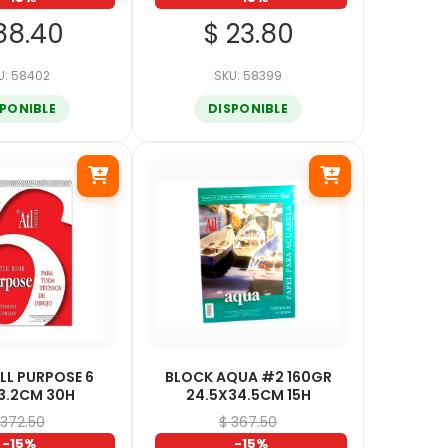
88.40
$ 23.80
U: 58402
SKU: 58399
SPONIBLE
DISPONIBLE
LL PURPOSE 6
BLOCK AQUA #2 160GR
3.2CM 30H
24.5X34.5CM 15H
 372.50
$ 367.50
-15%
-15%