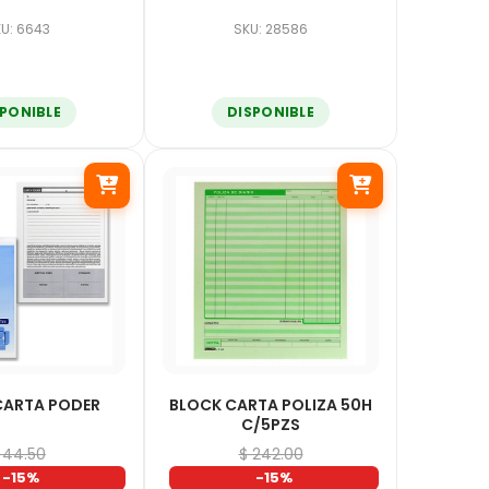
U: 6643
SKU: 28586
SPONIBLE
DISPONIBLE
CARTA PODER
BLOCK CARTA POLIZA 50H
C/5PZS
 44.50
$ 242.00
-15%
-15%