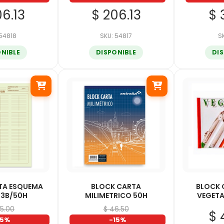
06.13
$ 206.13
$ 
 54818
SKU: 54817
S
ONIBLE
DISPONIBLE
DI
TA ESQUEMA
BLOCK CARTA
BLOCK 
 3B/50H
MILIMETRICO 50H
VEGETA
95.00
$ 46.50
$ 
15%
-15%