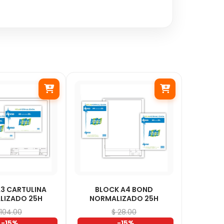
3 CARTULINA
BLOCK A4 BOND
LIZADO 25H
NORMALIZADO 25H
 104.00
$ 28.00
-15%
-15%