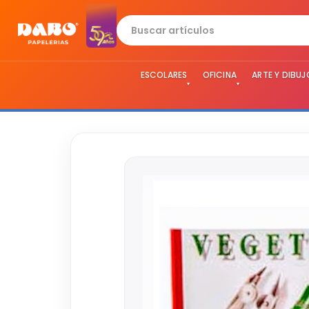
ESCOLARES
OFICINA
ARTE Y DIBUJ
▾
▾