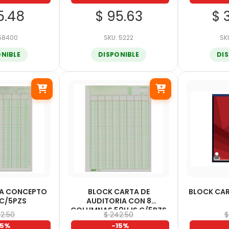
5.48
$ 95.63
$ 
 58400
SKU: 5222
SK
ONIBLE
DISPONIBLE
DI
TA CONCEPTO
BLOCK CARTA DE
BLOCK CA
 C/5PZS
AUDITORIA CON 8
COLUMNAS 50HJS C/5PZS
42.50
$ 242.50
$
15%
-15%