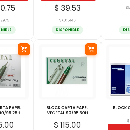
50.75
$ 39.53
SK
 12975
SKU: 5146
ONIBLE
DISPONIBLE
DI
RTA PAPEL
BLOCK CARTA PAPEL
BLOCK 
90/95 25H
VEGETAL 90/95 50H
$
5.00
$ 115.00