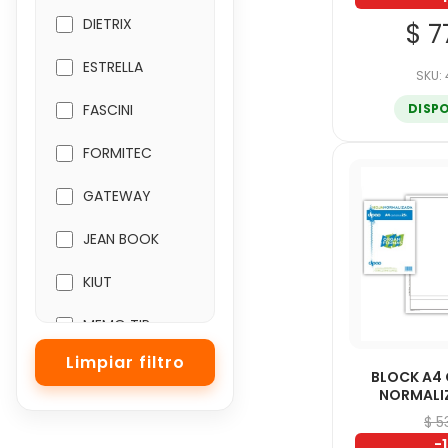
DIETRIX
$ 7
ESTRELLA
SKU:
DISP
FASCINI
FORMITEC
GATEWAY
JEAN BOOK
KIUT
MEMO TIP
N-COLOR
BLOCK A4
NORMALI
NORMA
$ 5
-