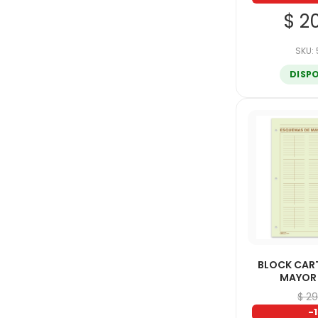
$ 2
SKU:
DISP
BLOCK CAR
MAYOR
$ 2
-