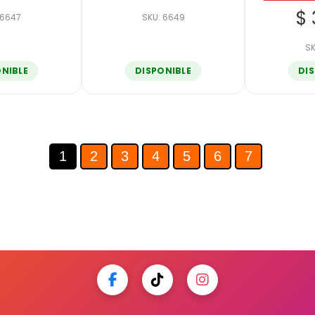
$ 
 6647
SKU: 6649
SK
ONIBLE
DISPONIBLE
DI
1
2
3
4
5
6
7