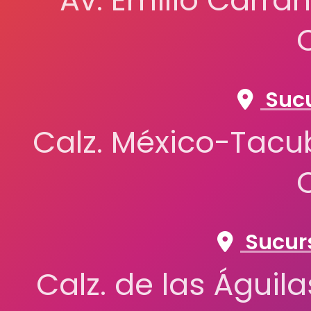
Av. Emilio Carran
Sucu
Calz. México-Tacub
Sucurs
Calz. de las Águil