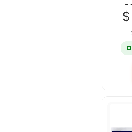
9
$
D