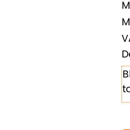
M
M
V
D