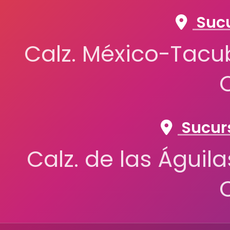
Sucu
Calz. México-Tacub
Sucurs
Calz. de las Águil