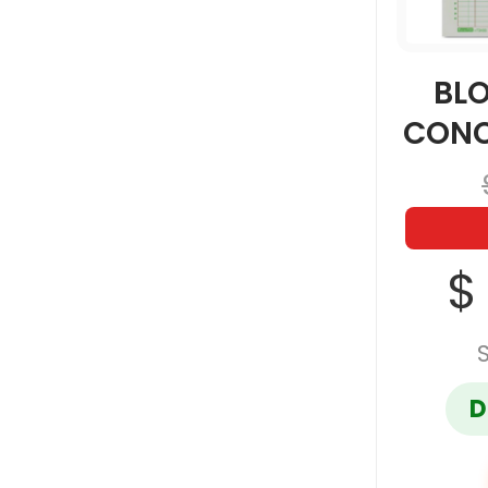
BL
CONC
$
D