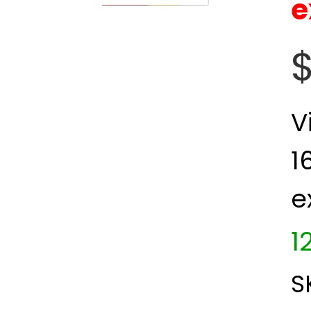
e
$
V
1
e
1
S