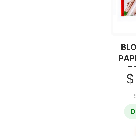
BL
PAP
5
$
D