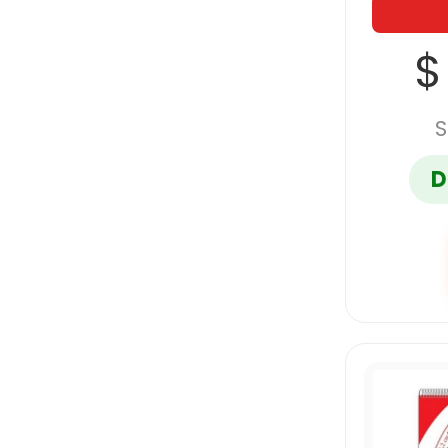
$
S
D