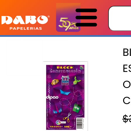
B
E
O
C
$