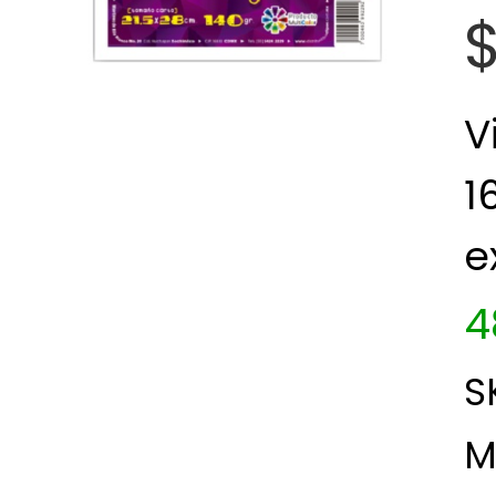
V
1
e
4
S
M