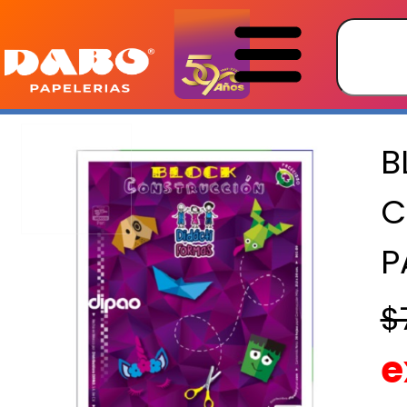
B
C
P
$
e