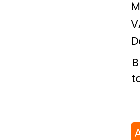
M
V
D