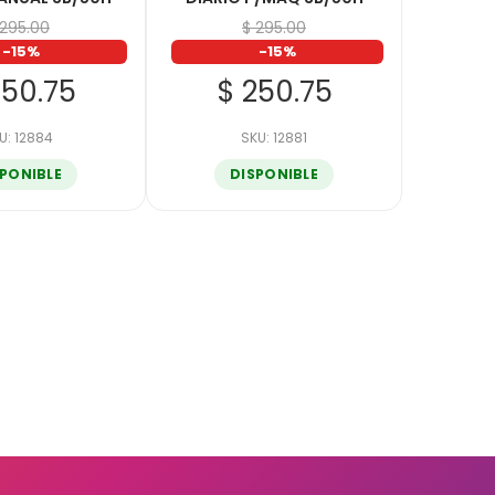
 295.00
$ 295.00
-15%
-15%
250.75
$ 250.75
U: 12884
SKU: 12881
SPONIBLE
DISPONIBLE