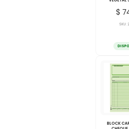
VEGETAL 
$ 7
SKU:
DISP
BLOCK CA
CHEQUE