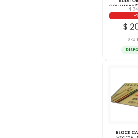
AUDITOR
COLUMNAS 5
$ 2
-
$ 2
SKU:
DISP
BLOCK CA