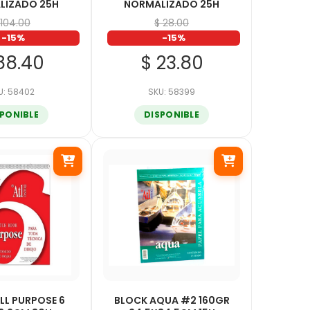
LIZADO 25H
NORMALIZADO 25H
 104.00
$ 28.00
-15%
-15%
88.40
$ 23.80
U: 58402
SKU: 58399
SPONIBLE
DISPONIBLE
LL PURPOSE 6
BLOCK AQUA #2 160GR