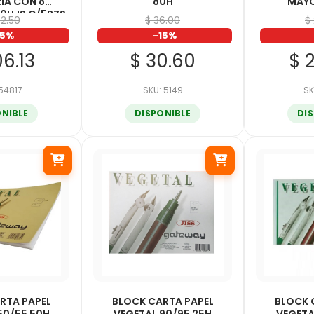
IA CON 8
80H
MAYO
0HJS C/5PZS
42.50
$ 36.00
$
15%
-15%
06.13
$ 30.60
$ 
 54817
SKU: 5149
SK
ONIBLE
DISPONIBLE
DI
RTA PAPEL
BLOCK CARTA PAPEL
BLOCK 