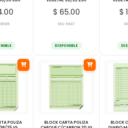
50/55 50H
VEGETAL 90/95 25H
VEGETA
4.00
$ 65.00
$ 
 28586
SKU: 6647
SK
ONIBLE
DISPONIBLE
DI
RTA POLIZA
BLOCK CARTA POLIZA
BLOCK C
 3B/25JG
CHEQUE C/CARBON 20JG
DIARIO M