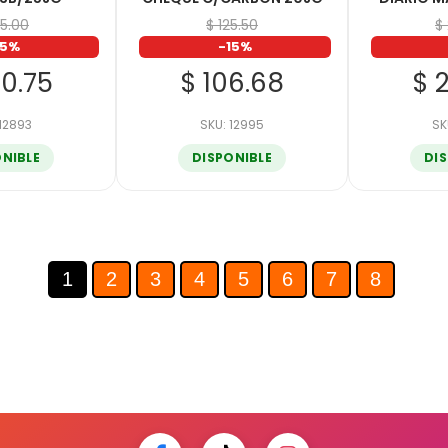
95.00
$ 125.50
$
15%
-15%
50.75
$ 106.68
$ 
 12893
SKU: 12995
SK
ONIBLE
DISPONIBLE
DI
1
2
3
4
5
6
7
8