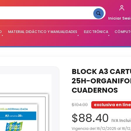
Iniciar Ses
O
MATERIAL DIDÁCTICO Y MANUALIDADES
ELECTRÓNICA
CÓMPUTO
▾
▾
▾
BLOCK A3 CAR
25H-ORGANIFO
CUADERNOS
$104.00
exclusiva en lín
$88.40
IVA Inclu
Vigencia del 16/12/2025 al 16/1