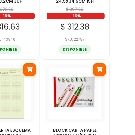
3.2CM 30H
24.5X34.5CM 15H
 372.50
$ 367.50
-15%
-15%
316.63
$ 312.38
U: 40946
SKU: 22787
SPONIBLE
DISPONIBLE
ARTA ESQUEMA
BLOCK CARTA PAPEL