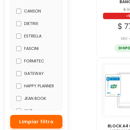
BAN
$ 9
CANSON
-
DIETRIX
$ 7
ESTRELLA
SKU:
DISP
FASCINI
FORMITEC
GATEWAY
HAPPY PLANNER
JEAN BOOK
KIUT
N-COLOR
BLOCK A4