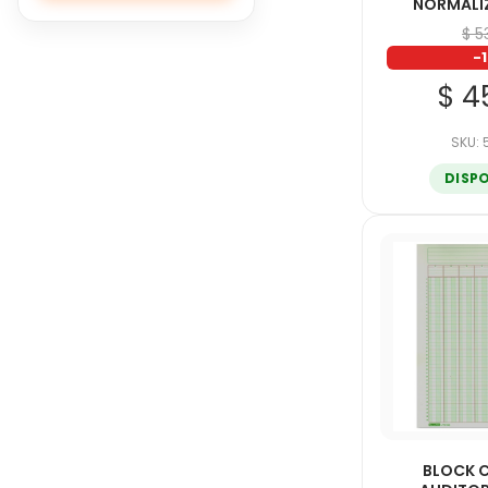
NORMALI
NORMA
$ 5
-
ORGANIFORMAS
$ 4
PRINTAFORM
SKU:
RODIN
DISP
SCRIBE
UNICAMPUS
UNIVERSITARIA
BLOCK 