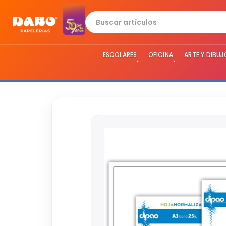
ESCOLARES
OFICINA
ARTE Y DIBUJ
▾
▾