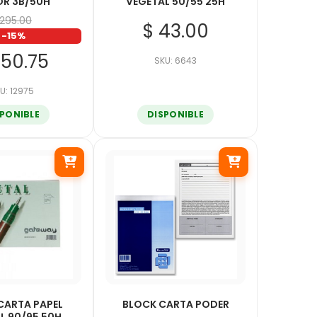
R 3B/50H
VEGETAL 50/55 25H
 295.00
$ 43.00
-15%
250.75
SKU: 6643
U: 12975
SPONIBLE
DISPONIBLE
CARTA PAPEL
BLOCK CARTA PODER