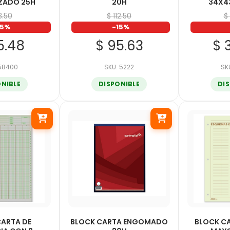
ZADO 25H
20H
34X4
3.50
$ 112.50
$
15%
-15%
5.48
$ 95.63
$ 
 58400
SKU: 5222
SK
ONIBLE
DISPONIBLE
DI
CARTA DE
BLOCK CARTA ENGOMADO
BLOCK C