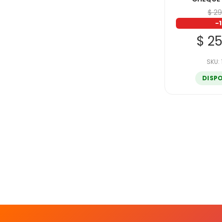
$ 2
-
$ 2
SKU:
DISP