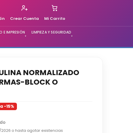
ión
Crear Cuenta
Mi Carrito
 E IMPRESIÓN
LIMPIEZA Y SEGURIDAD
▾
▾
TULINA NORMALIZADO
RMAS-BLOCK O
ea -15%
ido
2/2026 o hasta agotar existencias