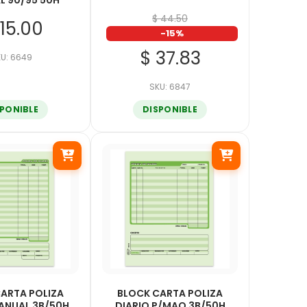
L 90/95 50H
$ 44.50
115.00
-15%
$ 37.83
U: 6649
SKU: 6847
SPONIBLE
DISPONIBLE
ARTA POLIZA
BLOCK CARTA POLIZA
ANUAL 3B/50H
DIARIO P/MAQ 3B/50H