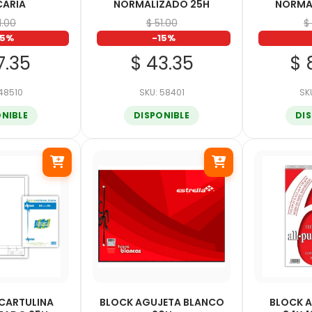
CARIA
NORMALIZADO 25H
NORMA
1.00
$ 51.00
$
15%
-15%
7.35
$ 43.35
$ 
 48510
SKU: 58401
SK
ONIBLE
DISPONIBLE
DI
 CARTULINA
BLOCK AGUJETA BLANCO
BLOCK A