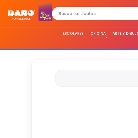
ESCOLARES
OFICINA
ARTE Y DIBUJ
▾
▾