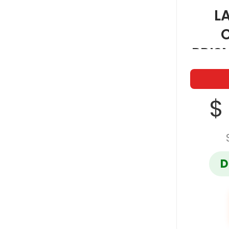
L
PRIS
DOBL
P
$
D