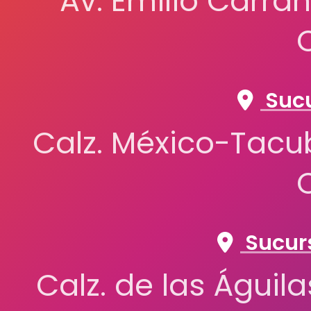
Av. Emilio Carran
Sucu
Calz. México-Tacub
Sucurs
Calz. de las Águil