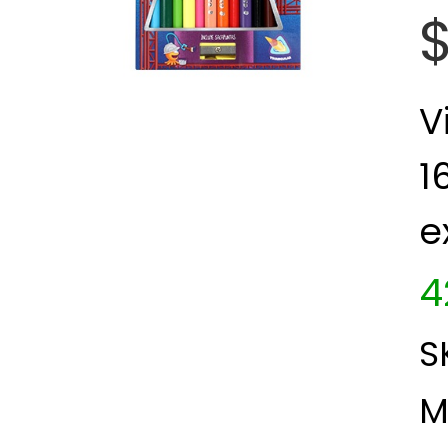
$
V
1
e
4
S
M