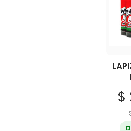
LAPI
$
D