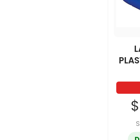
L
PLAS
$
S
D