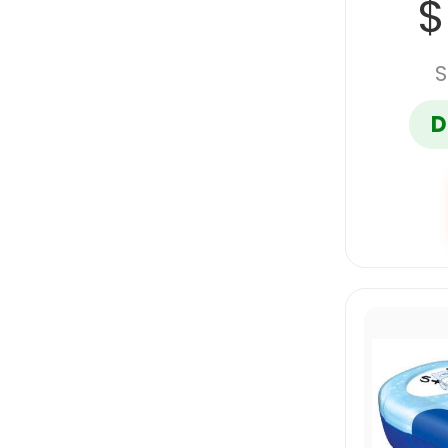
$
S
D