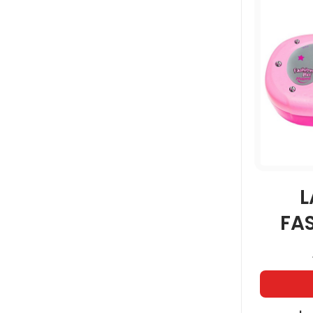
PRITT
RODIN
STAEDTLER
L
TURQUOISE
FA
UHU
VINCI