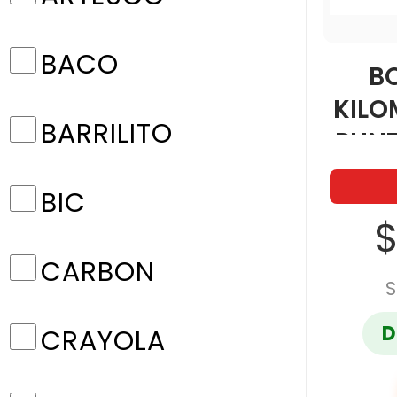
BACO
B
KILO
BARRILITO
PUN
4
BIC
$
CARBON
S
D
CRAYOLA