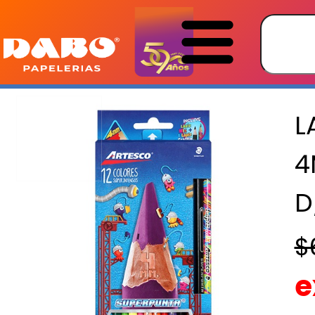
L
4
D
$
e