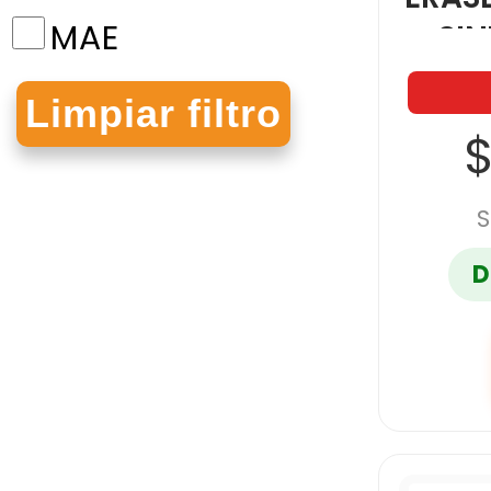
MAE
SIN
MAPED
$
NORMA
S
D
PAPER MATE
PELIKAN
PRISMACOLOR