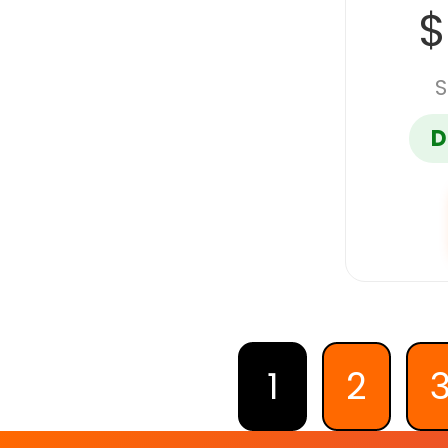
$
S
D
1
2