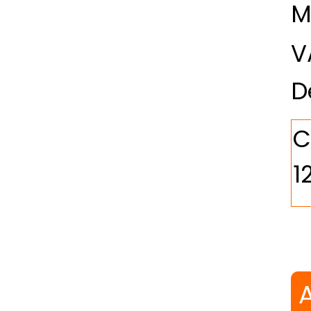
M
V
D