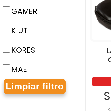
GAMER
KIUT
KORES
L
MAE
MAPED
$
NORMA
S