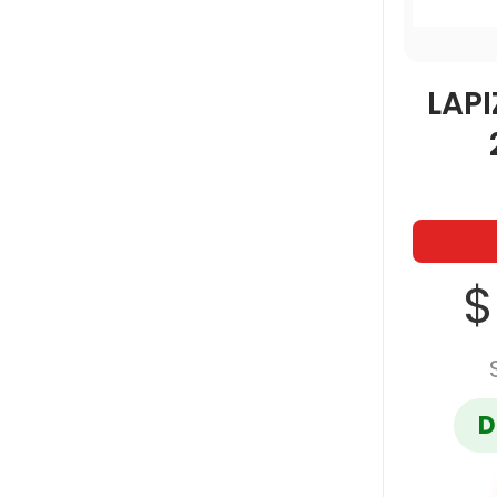
LAPI
$
D