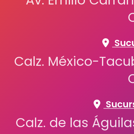
Av. Emilio Carran
Sucu
Calz. México-Tacub
Sucurs
Calz. de las Águil