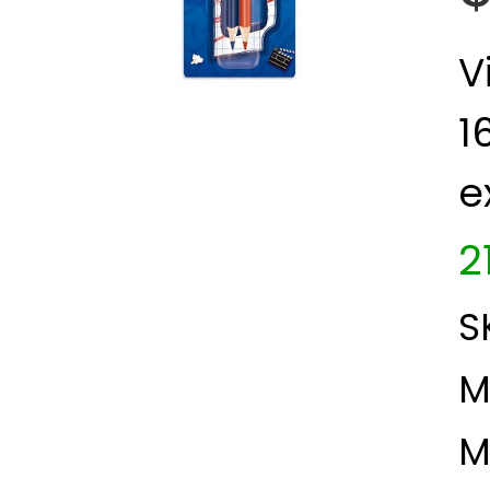
V
1
e
2
S
M
M