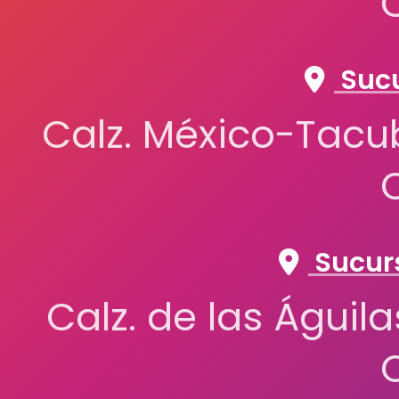
Sucu
Calz. México-Tacub
Sucurs
Calz. de las Águil