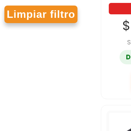
MAPED
$
NORMA
S
D
PAPER MATE
PELIKAN
PRISMACOLOR