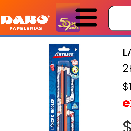
L
2
$
e
$