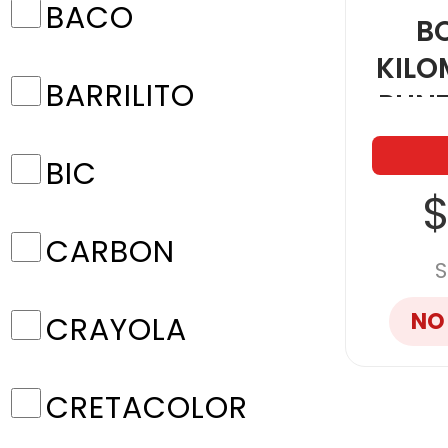
BACO
B
KILO
BARRILITO
PUN
4
BIC
$
CARBON
S
NO
CRAYOLA
CRETACOLOR