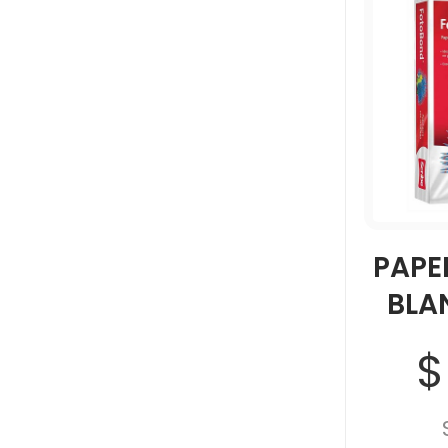
PAPE
BLA
$
95%