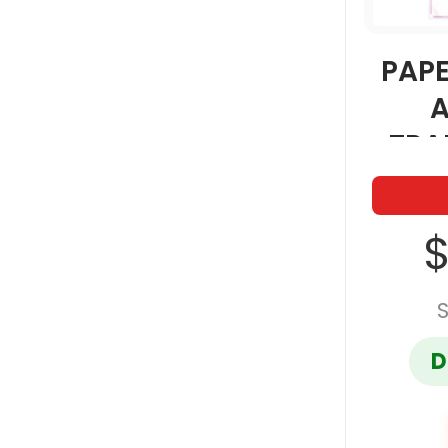
PAP
A
TRA
$
D