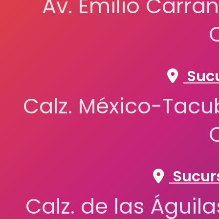
Av. Emilio Carran
Sucu
Calz. México-Tacub
Sucurs
Calz. de las Águil