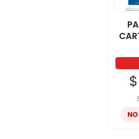
PA
CAR
$
NO