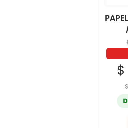
PAPEL
$
D