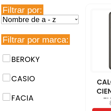
Filtrar por:
Filtrar por marca:
BEROKY
CASIO
CAL
CIE
FACIA
F