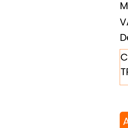
M
V
D