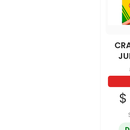
CR
JU
$
D