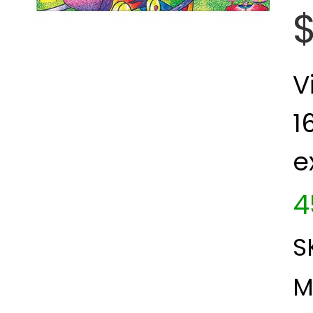
V
1
e
4
S
M