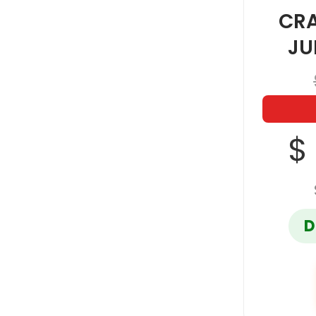
CR
JU
$
D