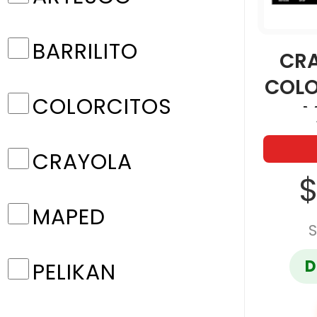
BARRILITO
CR
COLO
COLORCITOS
M
CRAYOLA
$
MAPED
S
D
PELIKAN