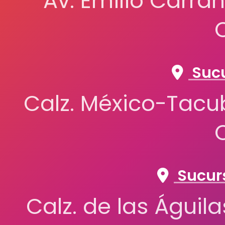
Av. Emilio Carran
Sucu
Calz. México-Tacub
Sucurs
Calz. de las Águil