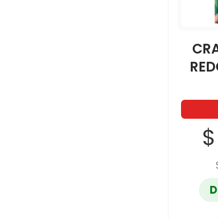
CR
RED
$
D