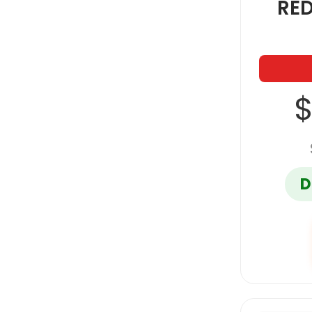
RE
$
D