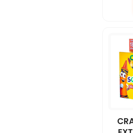
CR
EX