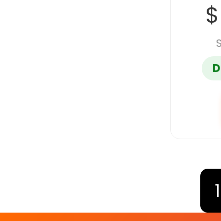
$
D
1