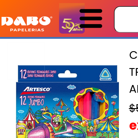
C
T
A
$
e