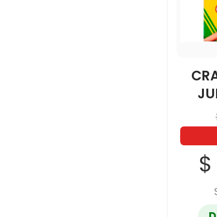
CR
JU
$
D