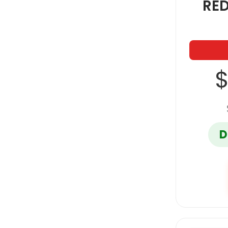
RE
$
D