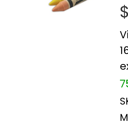
V
1
e
7
S
M