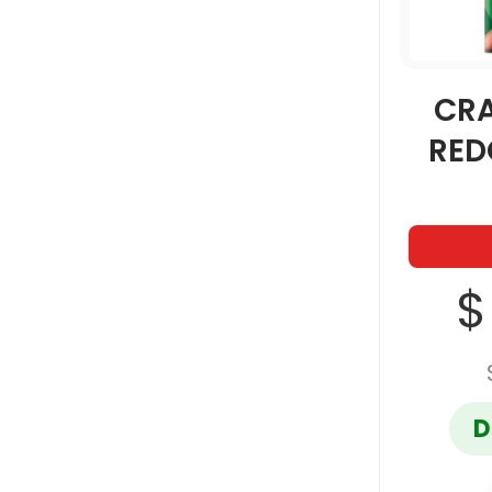
CR
RED
$
D