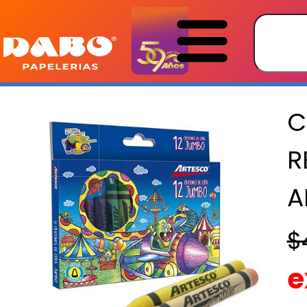
C
R
A
$
e