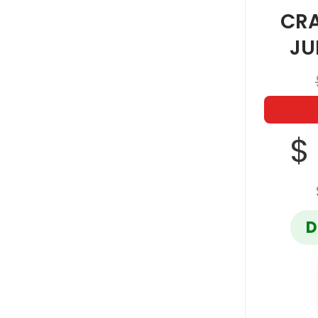
CR
JU
$
D