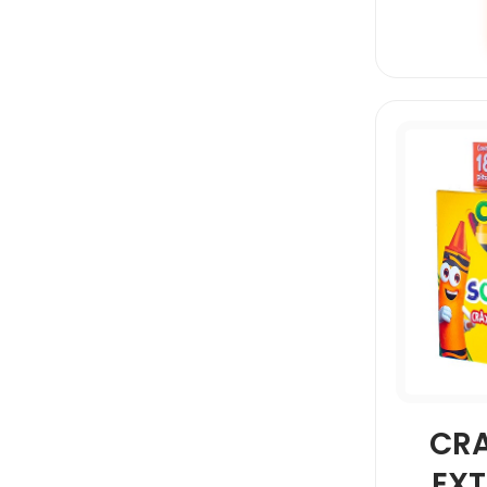
CR
EX