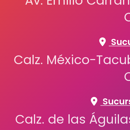
Av. Emilio Carran
Sucu
Calz. México-Tacub
Sucurs
Calz. de las Águil