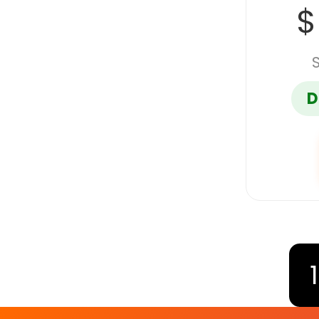
$
D
1