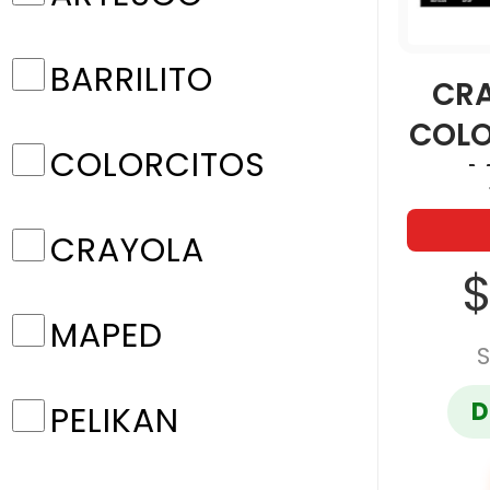
BARRILITO
CR
COLO
COLORCITOS
M
CRAYOLA
$
MAPED
S
D
PELIKAN