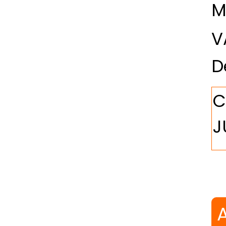
M
V
D