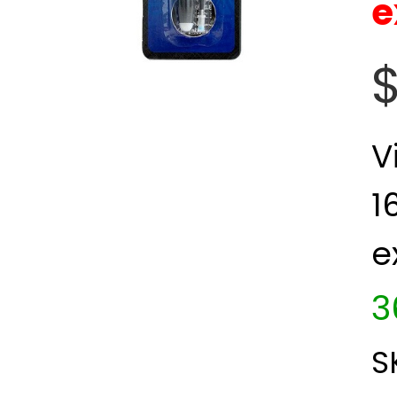
e
V
1
e
3
S