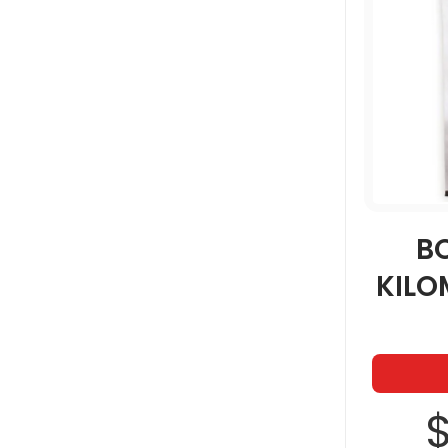
B
KILO
$