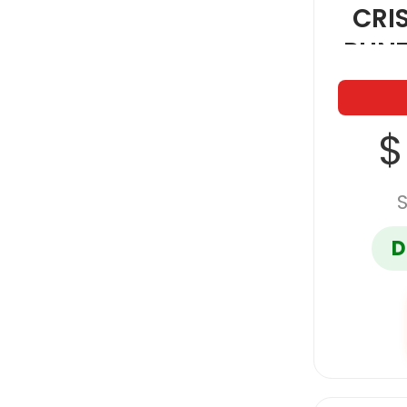
CRI
PUN
4P
$
D