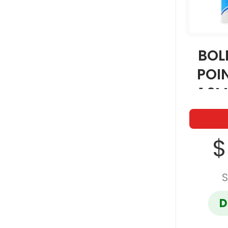
BOL
POIN
1.2
$
S
D