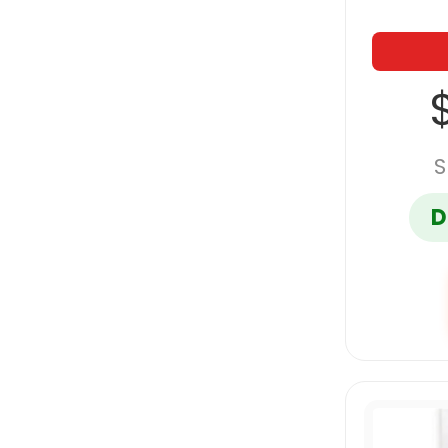
$
S
D