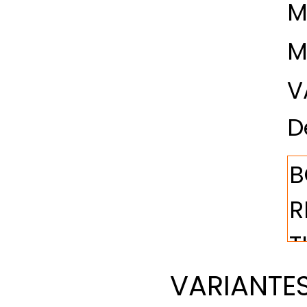
M
M
V
D
VARIANTES