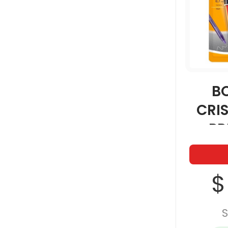
B
CRI
PR
SU
0
$
S