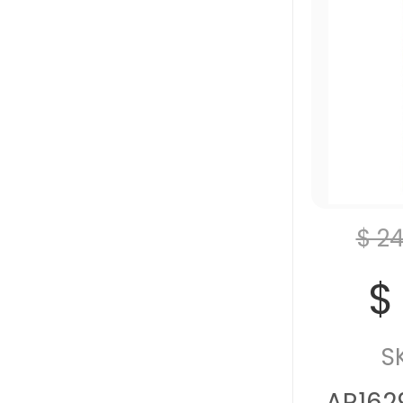
$ 2
$
S
AR162