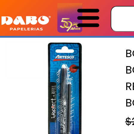
B
B
R
B
$