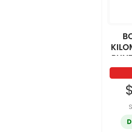
B
KILO
PUN
S
$
D