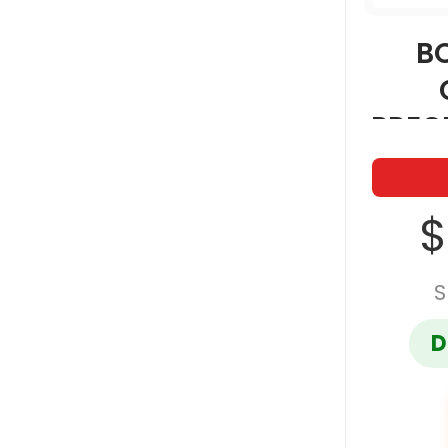
B
PREC
ULTRA
$
S
D