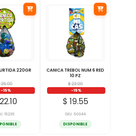
URTIDA 220GR
CANICA TREBOL NUM 6 RED
10 PZ
 26.00
$ 23.00
-15%
-15%
22.10
$ 19.55
U: 15235
SKU: 50044
SPONIBLE
DISPONIBLE