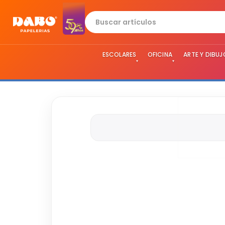
ESCOLARES
OFICINA
ARTE Y DIBUJ
▾
▾