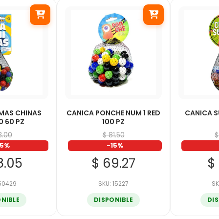
MAS CHINAS
CANICA PONCHE NUM 1 RED
CANICA S
0 60 PZ
100 PZ
3.00
$ 81.50
$
15%
-15%
8.05
$ 69.27
$ 
 50429
SKU: 15227
SK
ONIBLE
DISPONIBLE
DI