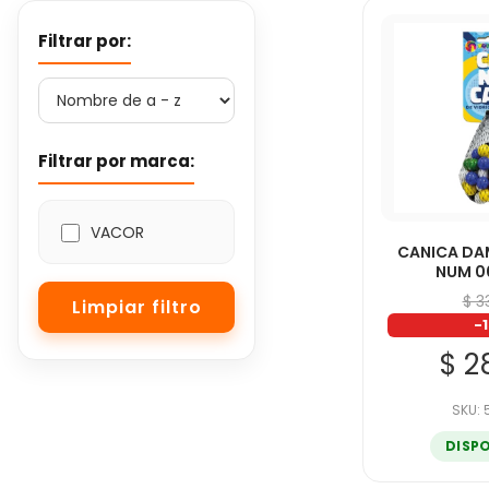
Filtrar por:
Filtrar por marca:
VACOR
CANICA DA
NUM 0
$ 3
-
$ 2
SKU:
DISP