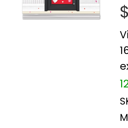
V
1
e
1
S
M