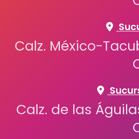
Sucu
Calz. México-Tacub
Sucurs
Calz. de las Águil