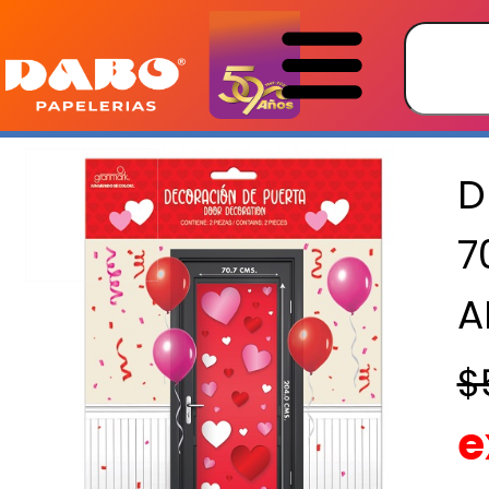
D
7
A
$
e