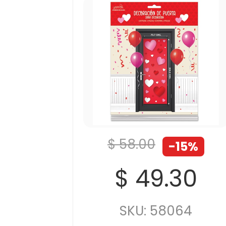
$ 58.00
-15%
$ 49.30
SKU: 58064