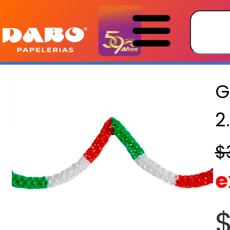
G
2
$
e