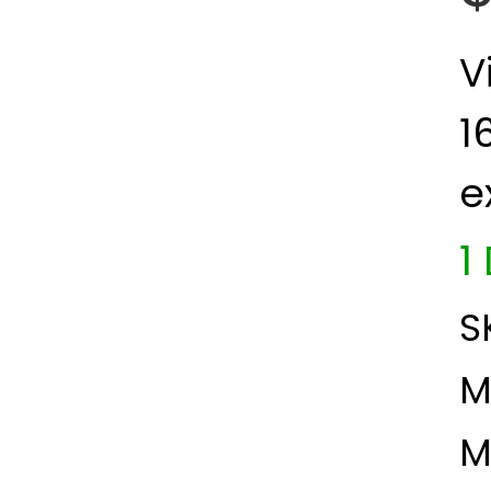
V
1
e
1
S
M
M