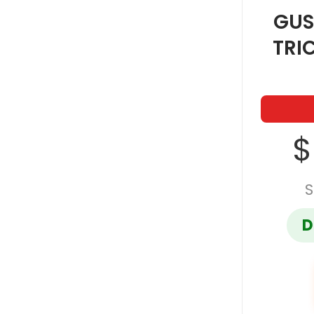
GUS
TRI
$
S
D