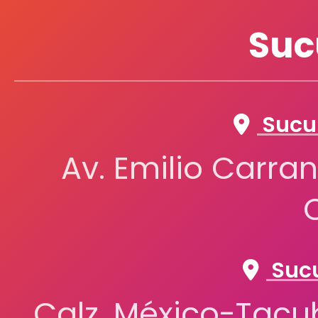
Suc
Sucur
Av. Emilio Carran
Sucu
Calz. México-Tacub