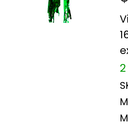
V
1
e
2
S
M
M