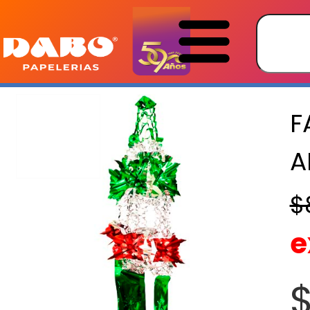
F
A
$
e