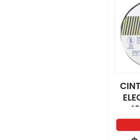
MERCO
N-COLOR
NORMA
NOVELTY
CINT
ORGANIFORMAS
ELE
1
PAPER MATE