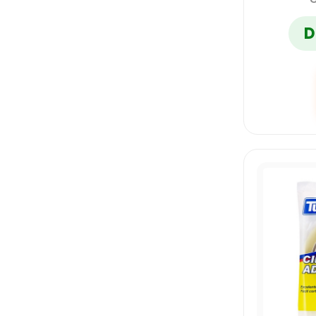
CHATEAU
D
CORTY
DIETRIX
ESTRELLA
EVAFLEX
FASCINI