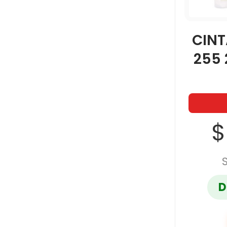
FORMITEC
CINT
255
GATEWAY
GEL KLEEN
$
GOSTECH
GRANMARK
D
INOXCROM