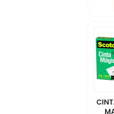
JEAN BOOK
JOENALDI
KINERA
KIUT
LA CASITA DE SAN
CINT
ANGEL
MA