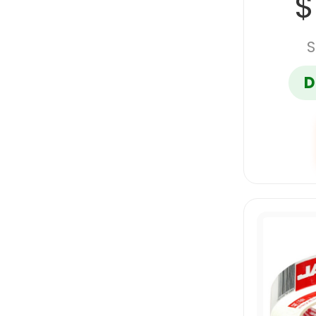
$
PASCUA
S
PAYASO
D
PELIKAN
PRINTAFORM
RODIN
SABLON