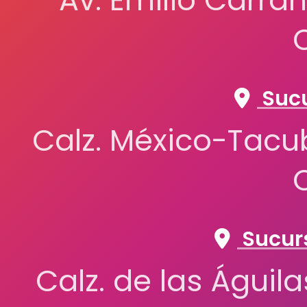
Av. Emilio Carran
Sucu
Calz. México-Tacub
Sucurs
Calz. de las Águil