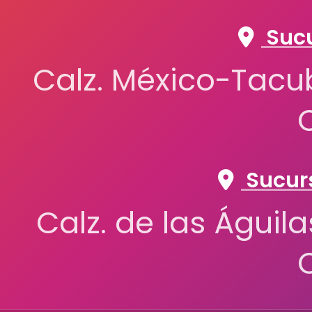
Sucu
Calz. México-Tacub
Sucurs
Calz. de las Águil