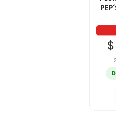
PEP´
$
D