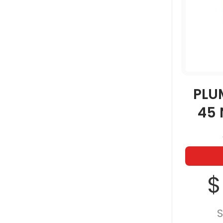
PLU
45 
$
S