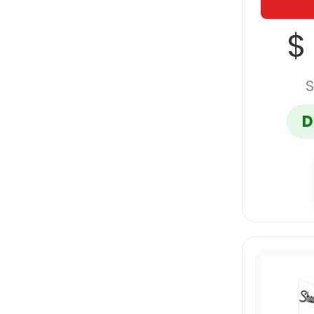
$
S
D