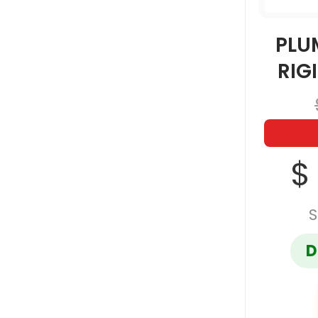
PLU
RIG
$
S
D