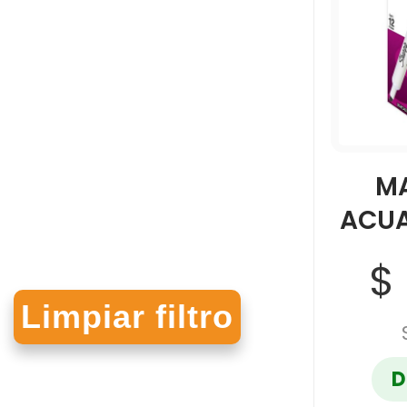
M
ACUA
$
D