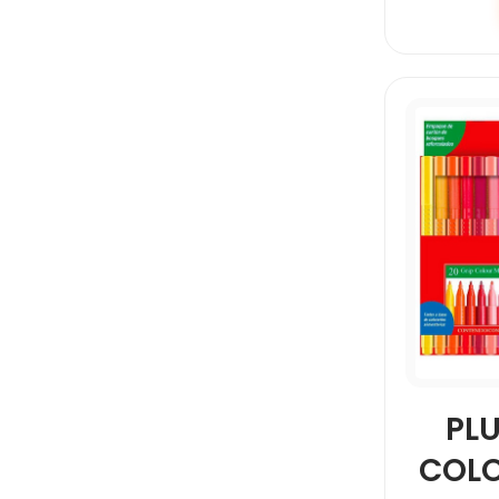
PL
COL