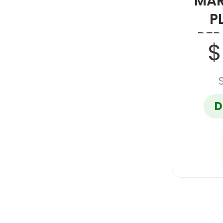
MAR
P
PE
$
D