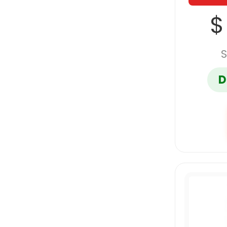
$
S
D