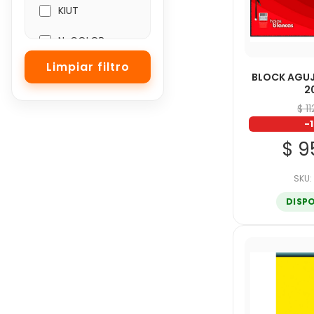
KIUT
N-COLOR
NORMA
BLOCK AGU
2
ORGANIFORMAS
$ 1
-
PRINTAFORM
$ 9
RODIN
SKU:
SCRIBE
DISP
UNICAMPUS
UNIVERSITARIA