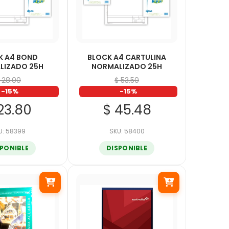
K A4 BOND
BLOCK A4 CARTULINA
LIZADO 25H
NORMALIZADO 25H
 28.00
$ 53.50
-15%
-15%
23.80
$ 45.48
U: 58399
SKU: 58400
SPONIBLE
DISPONIBLE