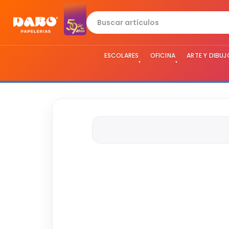
ESCOLARES
OFICINA
ARTE Y DIBUJ
▾
▾