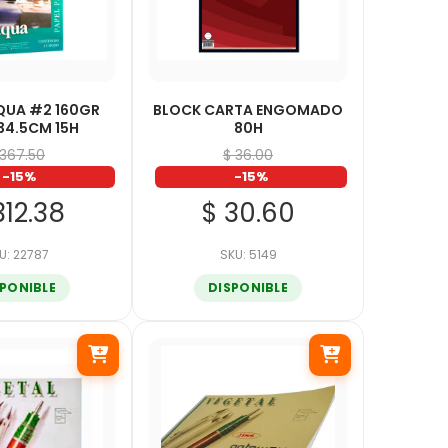
QUA #2 160GR
BLOCK CARTA ENGOMADO
34.5CM 15H
80H
 367.50
$ 36.00
-15%
-15%
312.38
$ 30.60
U: 22787
SKU: 5149
SPONIBLE
DISPONIBLE