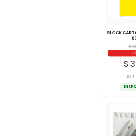
BLOCK CAR
8
$ 4
-
$ 3
SKU:
DISP