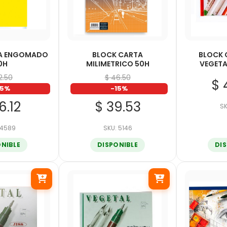
TA ENGOMADO
BLOCK CARTA
BLOCK 
0H
MILIMETRICO 50H
VEGETA
2.50
$ 46.50
$ 
15%
-15%
6.12
$ 39.53
SK
 4589
SKU: 5146
ONIBLE
DISPONIBLE
DI