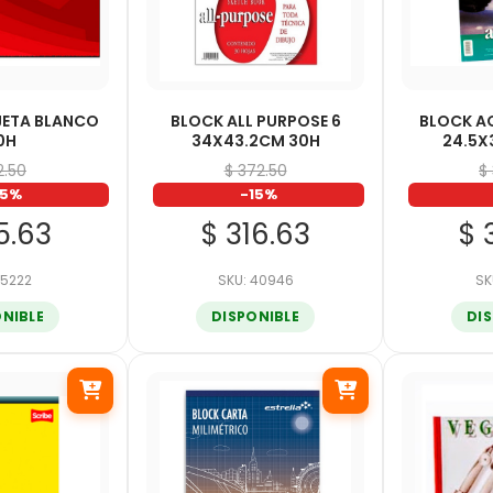
JETA BLANCO
BLOCK ALL PURPOSE 6
BLOCK A
0H
34X43.2CM 30H
24.5X
12.50
$ 372.50
$
15%
-15%
5.63
$ 316.63
$ 
 5222
SKU: 40946
SK
ONIBLE
DISPONIBLE
DI