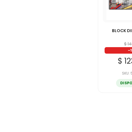
BLOCK D
$ 1
-
$ 1
SKU:
DISP