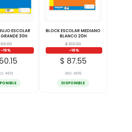
BUJO ESCOLAR
BLOCK ESCOLAR MEDIANO
 GRANDE 30H
BLANCO 20H
 59.00
$ 103.00
-15%
-15%
50.15
$ 87.55
KU: 4613
SKU: 4615
SPONIBLE
DISPONIBLE