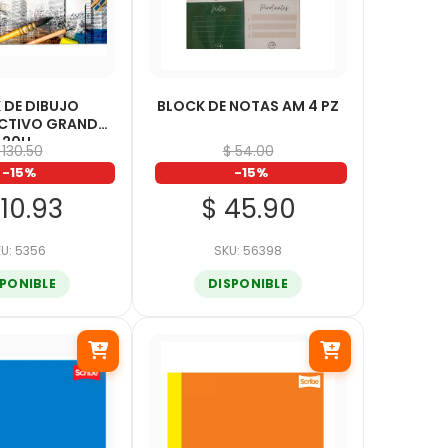
 DE DIBUJO
BLOCK DE NOTAS AM 4 PZ
CTIVO GRANDE
20H
 130.50
$ 54.00
-15%
-15%
110.93
$ 45.90
U: 5356
SKU: 56398
SPONIBLE
DISPONIBLE