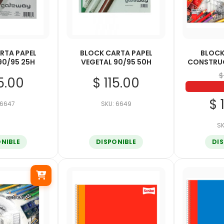
RTA PAPEL
BLOCK CARTA PAPEL
BLOCK
90/95 25H
VEGETAL 90/95 50H
CONSTRU
$
5.00
$ 115.00
$ 
 6647
SKU: 6649
SK
ONIBLE
DISPONIBLE
DI