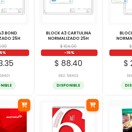
A3 BOND
BLOCK A3 CARTULINA
BLOC
ZADO 25H
NORMALIZADO 25H
NORMA
1.00
$ 104.00
$
15%
-15%
3.35
$ 88.40
$ 
 58401
SKU: 58402
SK
ONIBLE
DISPONIBLE
DI