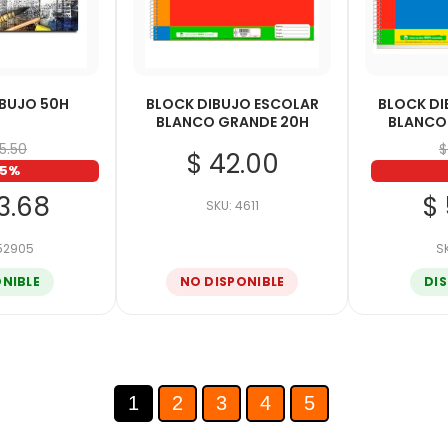
IBUJO 50H
BLOCK DIBUJO ESCOLAR
BLOCK DI
BLANCO GRANDE 20H
BLANCO
45.50
$
$ 42.00
15%
23.68
$ 
SKU: 4611
 52905
S
ONIBLE
NO DISPONIBLE
DI
1
2
3
4
5