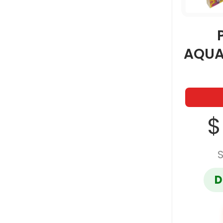
AQUA
$
D