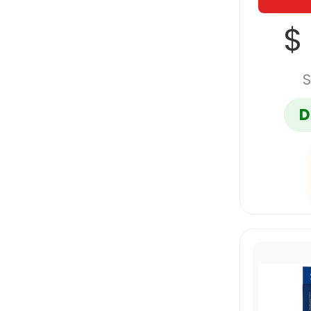
$
S
D