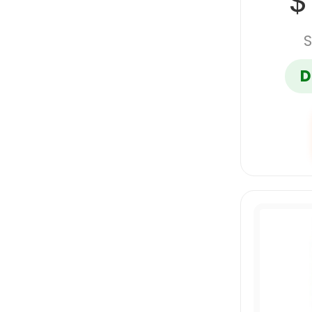
$
S
D