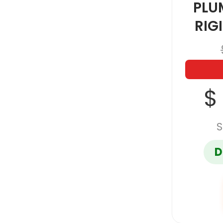
PLU
RIG
$
S
D