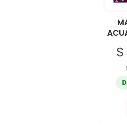
M
ACU
$
D