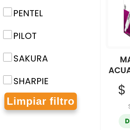
PENTEL
PILOT
SAKURA
M
ACUA
SHARPIE
$
STABILO
D