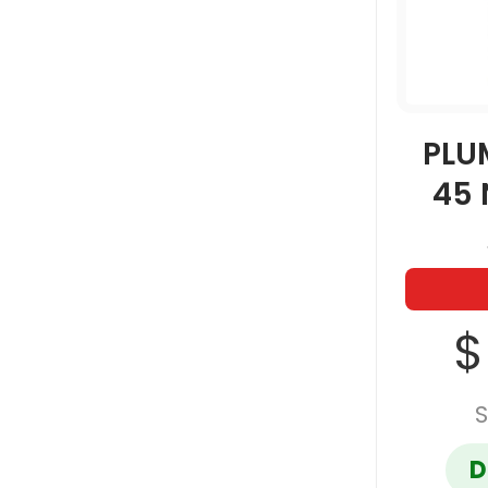
PLU
45 
$
S
D