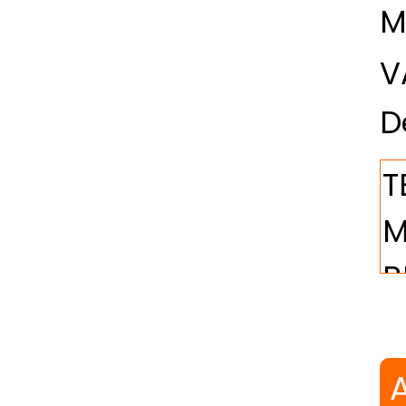
M
V
D