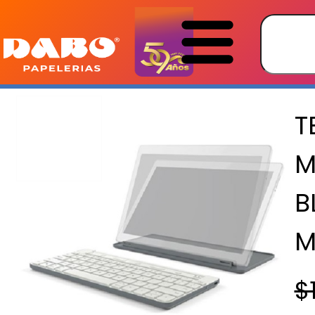
T
M
B
M
$