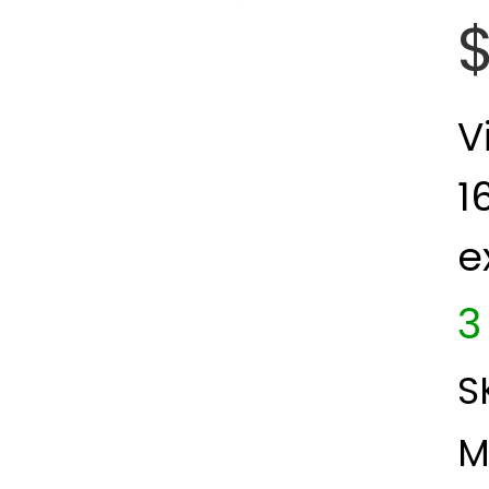
$
V
1
e
3
S
M