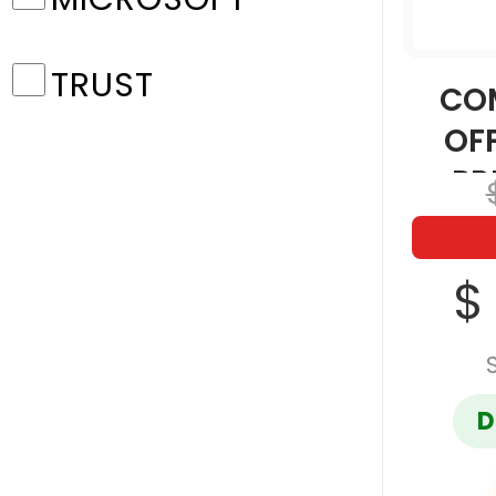
TRUST
CO
OFF
PR
$
D