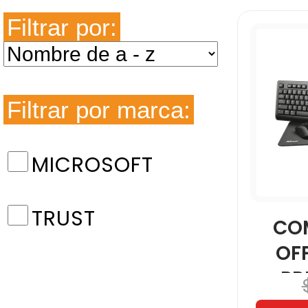
Filtrar por:
Filtrar por marca:
MICROSOFT
TRUST
CO
OFF
PR