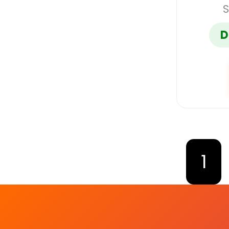
S
D
1