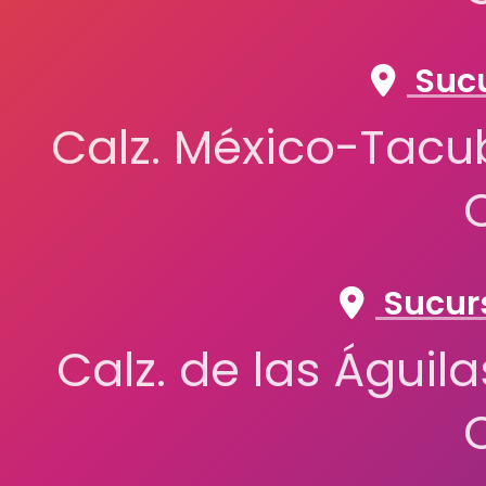
Sucu
Calz. México-Tacub
Sucurs
Calz. de las Águil