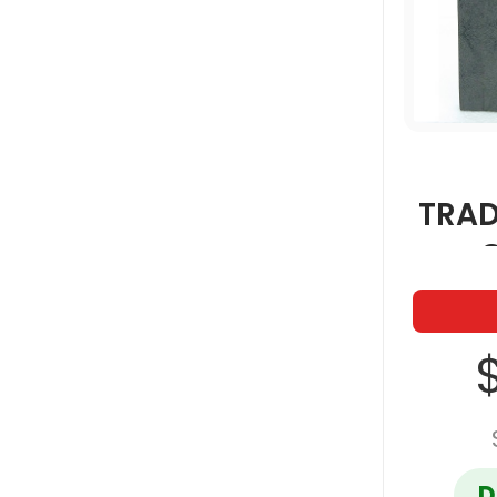
TRAD
G
$
D