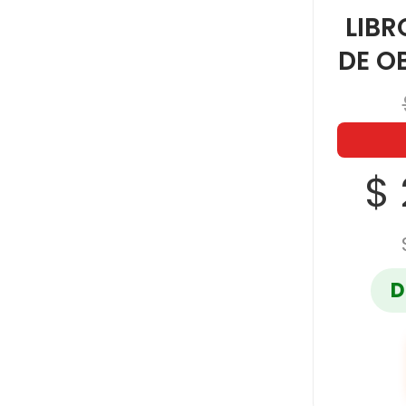
LIBR
DE O
$
D