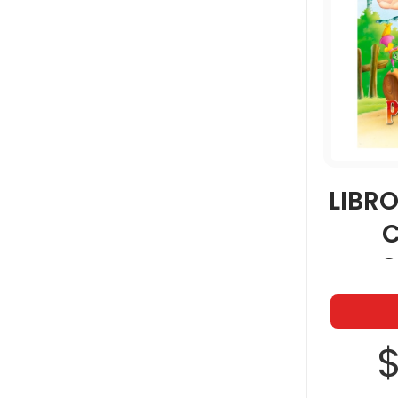
LIBR
C
$