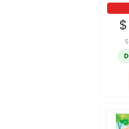
$
S
D