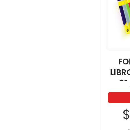
FO
LIBR
6°
$