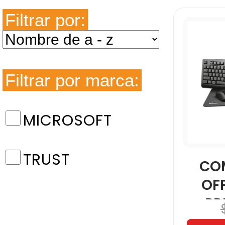
Filtrar por:
Filtrar por marca:
MICROSOFT
TRUST
CO
OFF
PR