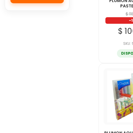
PLUMON A
PASTE
$ 1
-
$ 1
SKU:
DISP