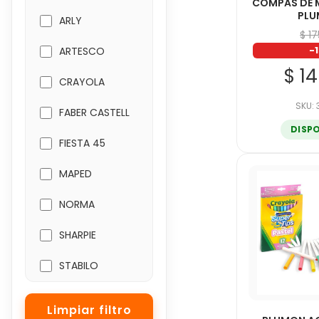
COMPAS DE 
PL
ARLY
$ 1
-
ARTESCO
$ 1
CRAYOLA
SKU:
FABER CASTELL
DISP
FIESTA 45
MAPED
NORMA
SHARPIE
STABILO