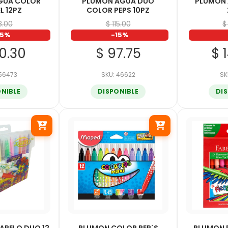
GUA COLOR
PLUMON AGUA DUO
PLUMON
L 12PZ
COLOR PEPS 10PZ
18.00
$ 115.00
$
15%
-15%
00.30
$ 97.75
$ 
 56473
SKU: 46622
SK
ONIBLE
DISPONIBLE
DI