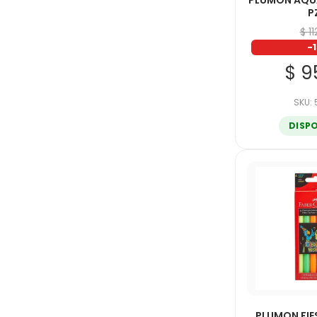
PLUMON AQU
P
$ 1
-
$ 9
SKU:
DISP
PLUMON FIE