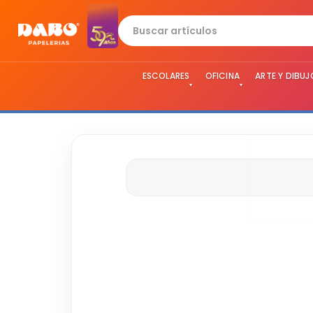
ESCOLARES
OFICINA
ARTE Y DIBUJ
▾
▾