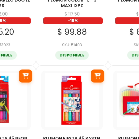
ARELO DUO 12
PLUMON COLOR PEP´S
PLUMON F
ZS
MAXI 12PZ
12.00
$ 117.50
$
15%
-15%
5.20
$ 99.88
$ 
 53923
SKU: 51403
SK
ONIBLE
DISPONIBLE
DI
STA 45 NEON
PLUMON FIESTA 45 PASTEL
PLUMON F