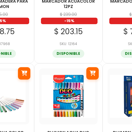
MADERA PARA
MARCADOR ACUACOLOR
MARCADO
UMON
12PZ
75.00
$ 239.00
$
15%
-15%
48.75
$ 203.15
$ 
 37968
SKU: 12164
SK
ONIBLE
DISPONIBLE
DI