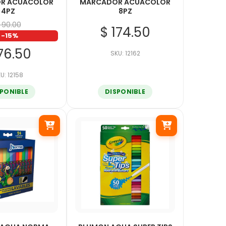
R ACUACOLOR
MARCADOR ACUACOLOR
4PZ
8PZ
 90.00
$ 174.50
-15%
76.50
SKU: 12162
U: 12158
SPONIBLE
DISPONIBLE