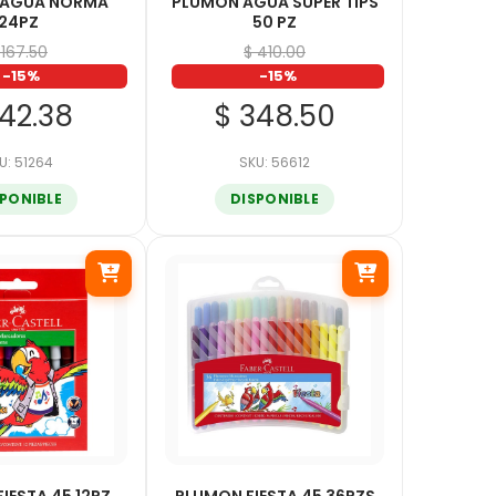
 AGUA NORMA
PLUMON AGUA SUPER TIPS
24PZ
50 PZ
 167.50
$ 410.00
-15%
-15%
142.38
$ 348.50
U: 51264
SKU: 56612
SPONIBLE
DISPONIBLE