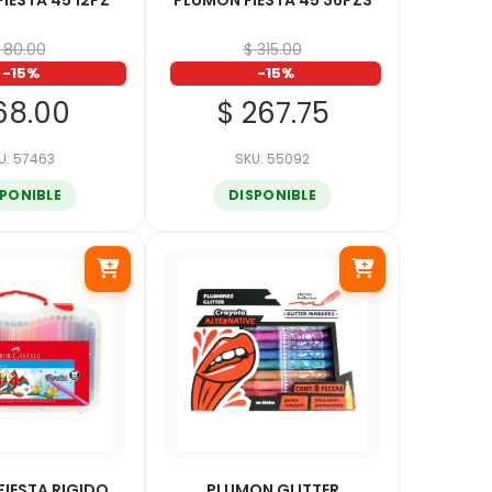
IESTA 45 12PZ
PLUMON FIESTA 45 36PZS
 80.00
$ 315.00
-15%
-15%
68.00
$ 267.75
U: 57463
SKU: 55092
SPONIBLE
DISPONIBLE
IESTA RIGIDO
PLUMON GLITTER