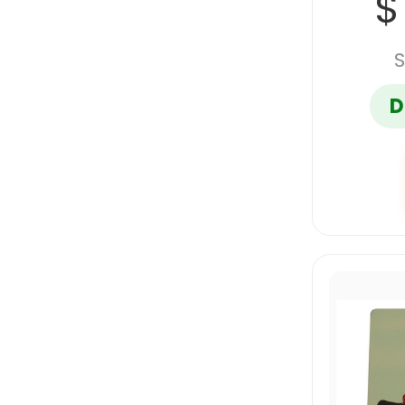
$
S
D