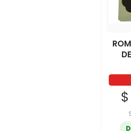
ROM
D
$
D