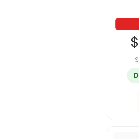
$
S
D