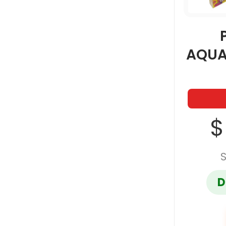
AQUA
$
D