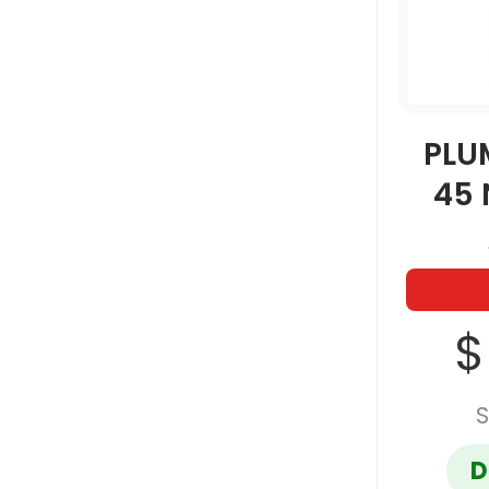
PLU
45 
$
S
D