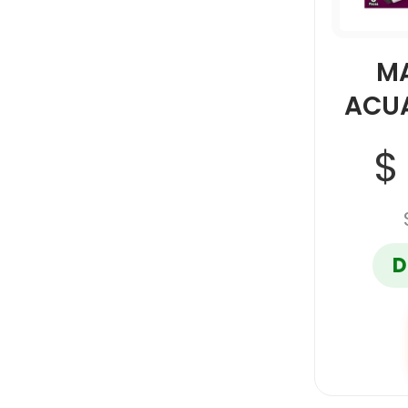
M
ACU
$
D