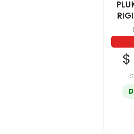
PLU
RIG
$
S
D