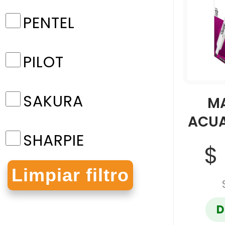
PENTEL
PILOT
SAKURA
M
ACUA
SHARPIE
$
STABILO
D