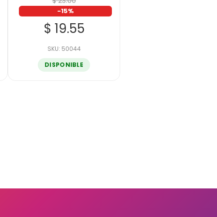
$ 23.00
-15%
$ 19.55
SKU: 50044
DISPONIBLE