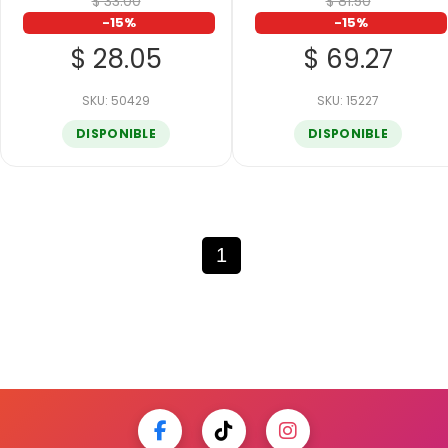
$ 33.00
$ 81.50
-15%
-15%
$ 28.05
$ 69.27
SKU: 50429
SKU: 15227
DISPONIBLE
DISPONIBLE
1