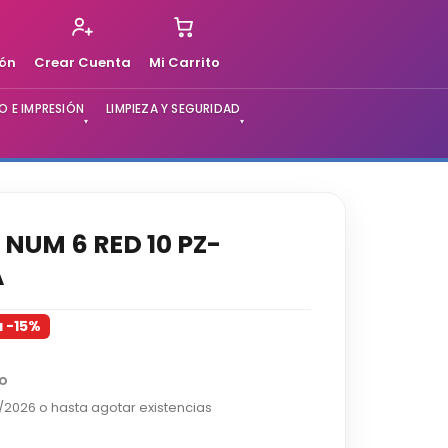
ión
Crear Cuenta
Mi Carrito
 E IMPRESIÓN
LIMPIEZA Y SEGURIDAD
▾
▾
NUM 6 RED 10 PZ-
A
a -15%
do
2/2026 o hasta agotar existencias