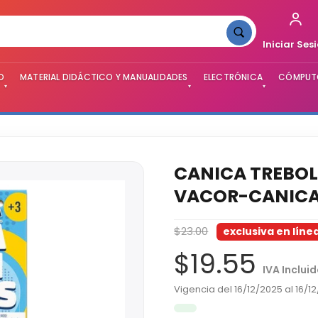
Iniciar Ses
O
MATERIAL DIDÁCTICO Y MANUALIDADES
ELECTRÓNICA
CÓMPUTO
▾
▾
▾
CANICA TREBOL 
VACOR-CANIC
$23.00
exclusiva en líne
$19.55
IVA Inclui
Vigencia del 16/12/2025 al 16/1