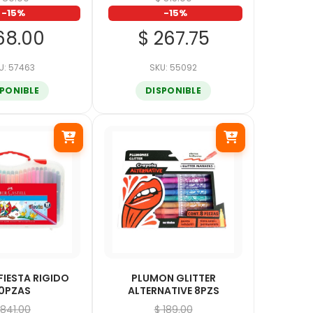
-15%
-15%
68.00
$ 267.75
U: 57463
SKU: 55092
SPONIBLE
DISPONIBLE
IESTA RIGIDO
PLUMON GLITTER
0PZAS
ALTERNATIVE 8PZS
 841.00
$ 189.00