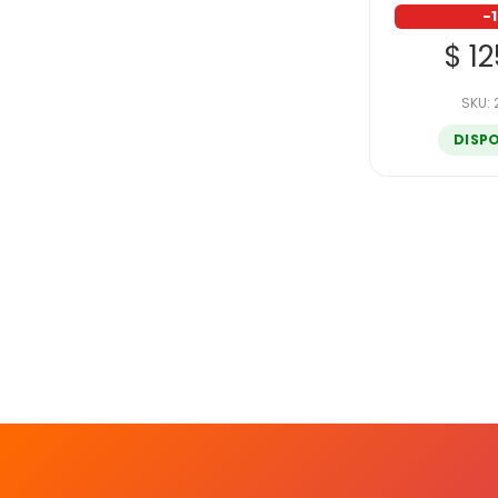
-
$ 1
SKU:
DISP