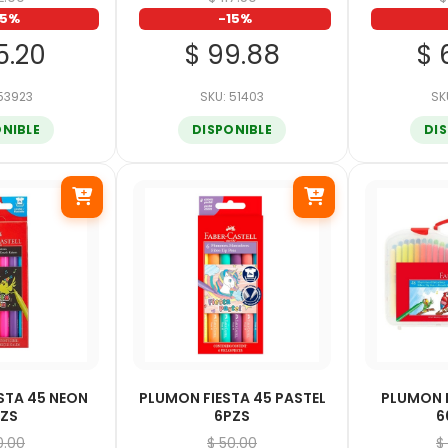
15%
-15%
5.20
$ 99.88
$ 
 53923
SKU: 51403
SK
ONIBLE
DISPONIBLE
DI
STA 45 NEON
PLUMON FIESTA 45 PASTEL
PLUMON F
PZS
6PZS
6
0.00
$ 50.00
$