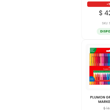
-
$ 4
SKU:
DISP
PLUMON G
MARKE
$ 1