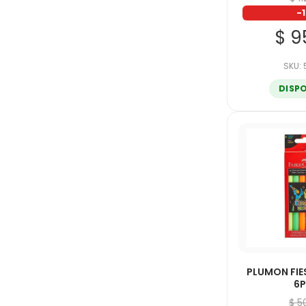
-
$ 9
SKU:
DISP
PLUMON FIE
6
$ 5