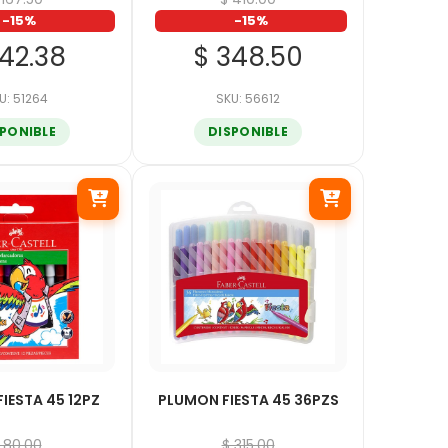
-15%
-15%
142.38
$ 348.50
U: 51264
SKU: 56612
SPONIBLE
DISPONIBLE
IESTA 45 12PZ
PLUMON FIESTA 45 36PZS
 80.00
$ 315.00