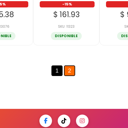
15%
-15%
25.38
$ 161.93
$ 
 23076
SKU: 11323
SK
ONIBLE
DISPONIBLE
DI
1
2