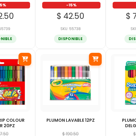
15%
-15%
2.50
$ 42.50
$ 
 55739
SKU: 55738
SK
ONIBLE
DISPONIBLE
DI
RIP COLOUR
PLUMON LAVABLE 12PZ
PLUMO
R 20PZ
DELG
47.50
$ 190.50
$