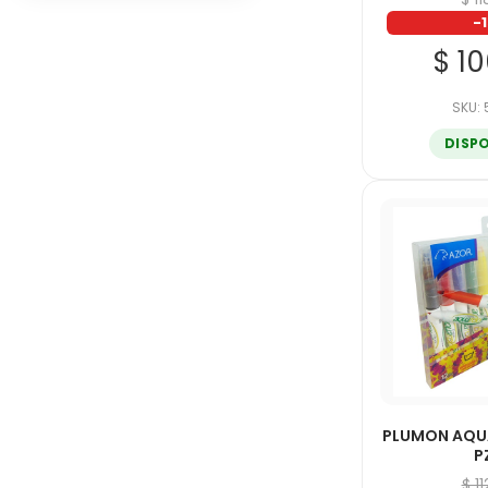
-
$ 1
SKU:
DISP
PLUMON AQU
P
$ 1