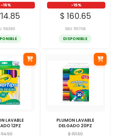
-15%
-15%
714.85
$ 160.65
U: 56390
SKU: 55708
SPONIBLE
DISPONIBLE
N LAVABLE
PLUMON LAVABLE
ADO 12PZ
DELGADO 20PZ
 114.50
$ 191.50