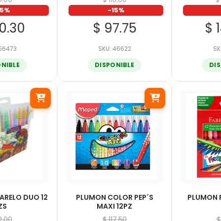
15%
-15%
00.30
$ 97.75
$ 
 56473
SKU: 46622
SK
ONIBLE
DISPONIBLE
DI
ARELO DUO 12
PLUMON COLOR PEP´S
PLUMON F
ZS
MAXI 12PZ
12.00
$ 117.50
$