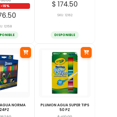
 90.00
$ 174.50
-15%
76.50
SKU: 12162
U: 12158
SPONIBLE
DISPONIBLE
 AGUA NORMA
PLUMON AGUA SUPER TIPS
24PZ
50 PZ
 167.50
$ 410.00