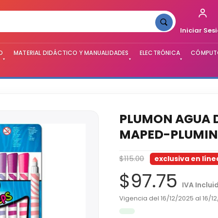
Iniciar Ses
O
MATERIAL DIDÁCTICO Y MANUALIDADES
ELECTRÓNICA
CÓMPUTO
▾
▾
▾
PLUMON AGUA D
MAPED-PLUMIN
$115.00
exclusiva en líne
$97.75
IVA Inclui
Vigencia del 16/12/2025 al 16/1