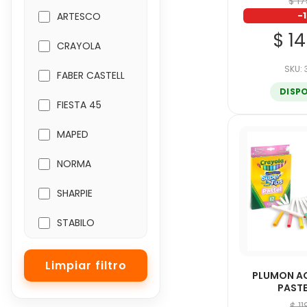
$ 1
-
ARTESCO
$ 1
CRAYOLA
SKU:
FABER CASTELL
DISP
FIESTA 45
MAPED
NORMA
SHARPIE
STABILO
PLUMON A
PASTE
$ 1