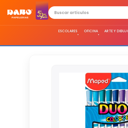
ESCOLARES
OFICINA
ARTE Y DIBUJ
▾
▾