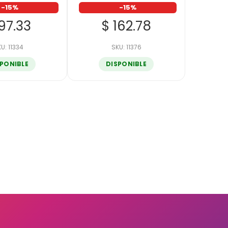
-15%
-15%
97.33
$ 162.78
U: 11334
SKU: 11376
SPONIBLE
DISPONIBLE