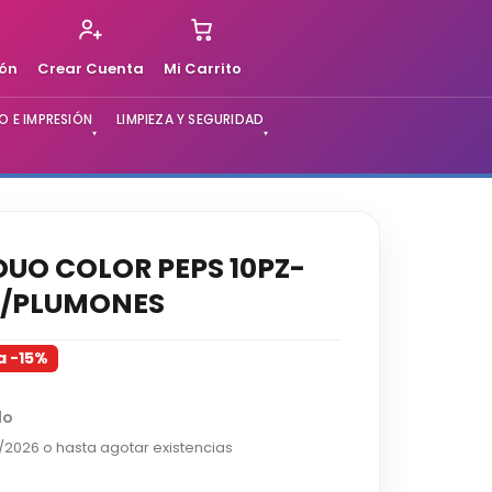
ión
Crear Cuenta
Mi Carrito
 E IMPRESIÓN
LIMPIEZA Y SEGURIDAD
▾
▾
UO COLOR PEPS 10PZ-
/PLUMONES
a -15%
do
2/2026 o hasta agotar existencias