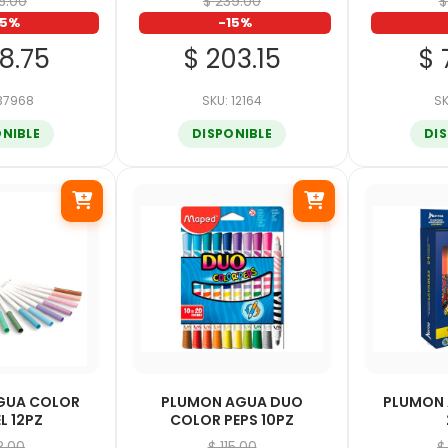
75.00
$ 239.00
$
15%
-15%
48.75
$ 203.15
$ 
 37968
SKU: 12164
SK
ONIBLE
DISPONIBLE
DI
GUA COLOR
PLUMON AGUA DUO
PLUMON
L 12PZ
COLOR PEPS 10PZ
18.00
$ 115.00
$