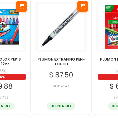
OLOR PEP´S
PLUMON EXTRAFINO PEN-
PLUMON F
 12PZ
TOUCH
17.50
$
$ 87.50
15%
9.88
$ 
SKU: 23147
 51403
SK
ONIBLE
DISPONIBLE
DI