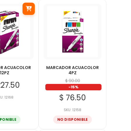
R ACUACOLOR
MARCADOR ACUACOLOR
12PZ
4PZ
$ 90.00
227.50
-15%
$ 76.50
U: 12168
SKU: 12158
SPONIBLE
NO DISPONIBLE