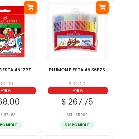
IESTA 45 12PZ
PLUMON FIESTA 45 36PZS
 80.00
$ 315.00
-15%
-15%
68.00
$ 267.75
U: 57463
SKU: 55092
SPONIBLE
DISPONIBLE