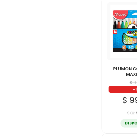
PLUMON C
MAXI
$ 1
-
$ 9
SKU:
DISP