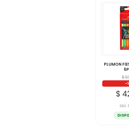
PLUMON FIE
6
$ 5
-
$ 4
SKU:
DISP