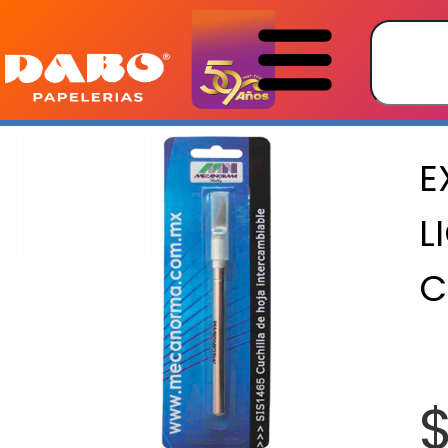
E
L
C