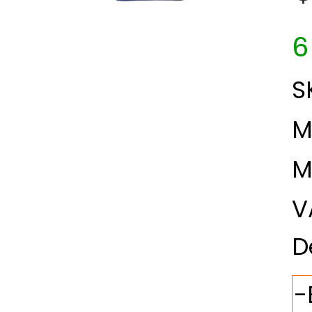
6
S
M
M
V
D