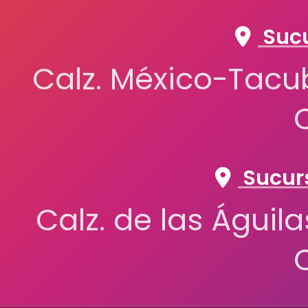
Sucu
Calz. México-Tacub
Sucurs
Calz. de las Águil