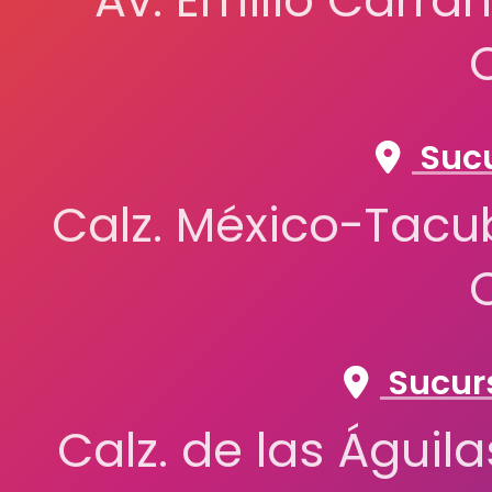
Av. Emilio Carran
Sucu
Calz. México-Tacub
Sucurs
Calz. de las Águil