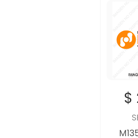
$ 
S
M13