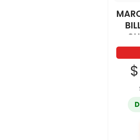
MARC
BIL
CH
$
D