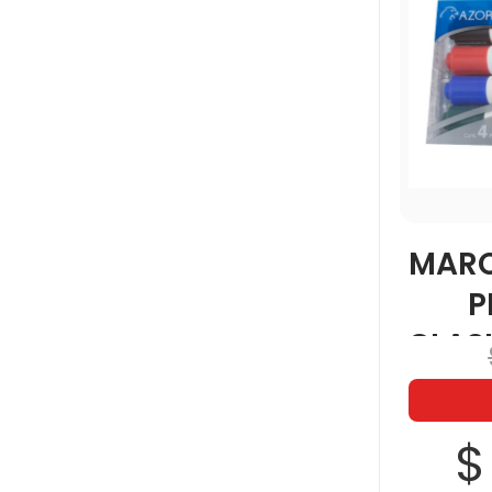
MARC
P
CLAS
$