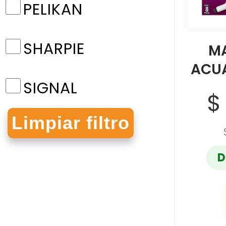
PELIKAN
SHARPIE
M
ACU
SIGNAL
$
STAEDTLER
D
TEXTLINER 46
UNIBALL