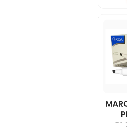
MARC
P
CL