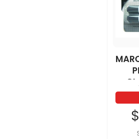
MARC
P
CL
$