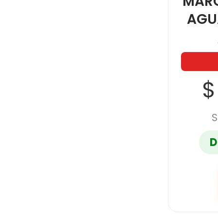
MAR
AGU
$
S
D