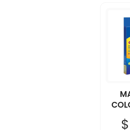
M
COLO
$