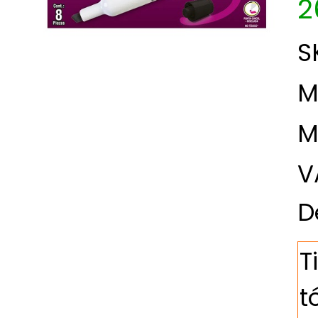
2
S
M
M
V
D