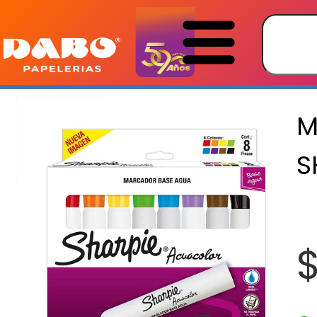
M
S
$