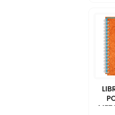
LIB
P
META