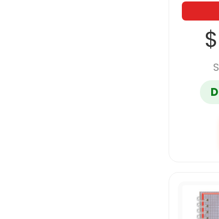
$
S
D