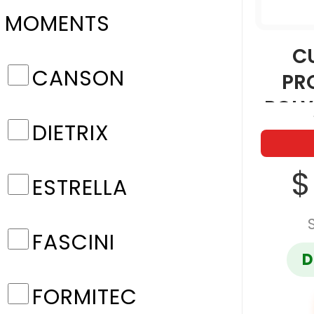
MOMENTS
C
CANSON
PR
POLY
DIETRIX
$
ESTRELLA
FASCINI
D
FORMITEC