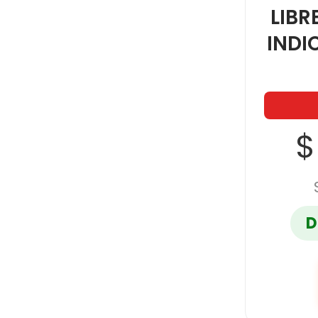
LIBR
INDI
$
D