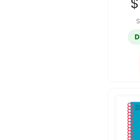
$
S
D