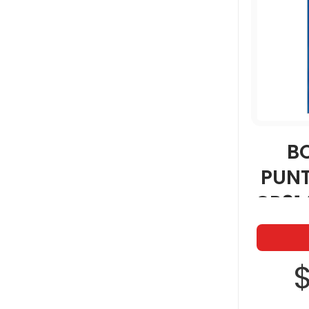
B
PUN
CR31
$