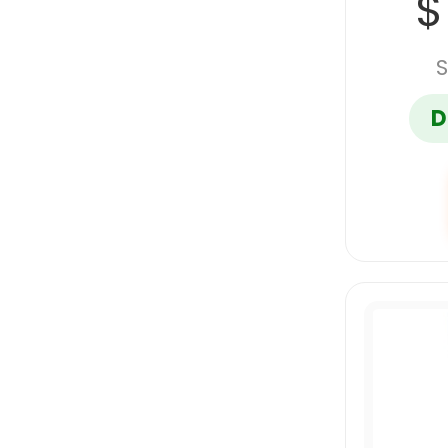
$
S
D