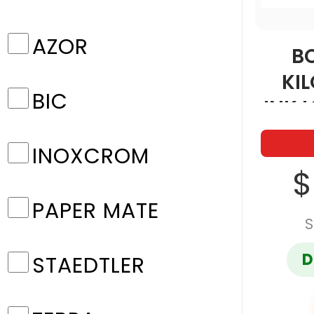
AZOR
B
KI
BIC
INKJ
INOXCROM
$
PAPER MATE
S
D
STAEDTLER