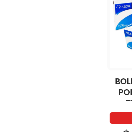
BOL
PO
F