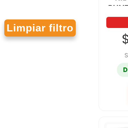
PUN
SU
$
S
D