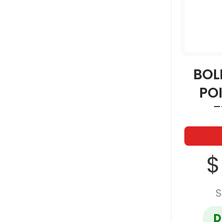
BOL
PO
F
$
S
D