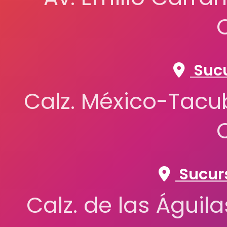
Sucu
Calz. México-Tacub
Sucurs
Calz. de las Águil