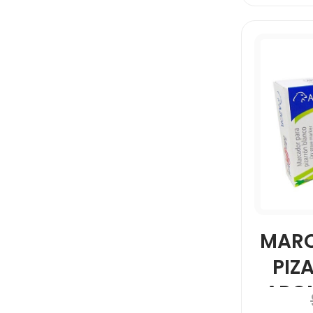
MARC
PIZ
ARO