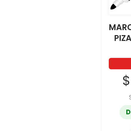
MARC
PIZ
$
D